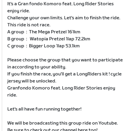
It's a Gran fondo Komoro feat. Long Rider Stories
enjoy ride.
Challenge your own limits. Let's aim to finish the ride.
This ride is not race.
A group：The Mega Pretzel 161km
B group： Watopia Pretzel 1lap 72.2km
C group：Bigger Loop 1lap 53.1km
Please choose the group that you want to participate
in according to your ability.
If you finish the race, you'll get a LongRiders kit ! cycle
jersey will be unlocked.
Granfondo Komoro feat. Long Rider Stories enjoy
ride.
Let's all have fun running together!
We will be broadcasting this group ride on Youtube.
Be sure to check out our channel here too!