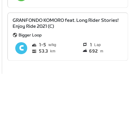
GRANFONDO KOMORO feat. Long Rider Stories!
Enjoy Ride 2021 (C)
Bigger Loop
1
5
1
Lap
53.3
692
km
m