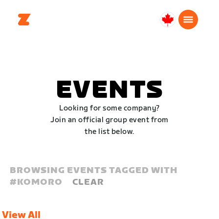
Canada
Français
EVENTS
Looking for some company?
Join an official group event from
the list below.
BROWSING EVENTS TAGGED WITH
#
KOMORO
CLEAR
View All