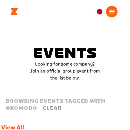
日
本
日
本
語
EVENTS
Looking for some company?
Join an official group event from
the list below.
BROWSING EVENTS TAGGED WITH
#
KOMORO
CLEAR
View All