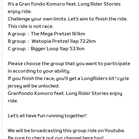
It's a Gran fondo Komoro feat. Long Rider Stories
enjoy ride.
Challenge your own limits. Let's aim to finish the ride.
This ride is not race.
A group：The Mega Pretzel 161km
B group： Watopia Pretzel 1lap 72.2km
C group：Bigger Loop 1lap 53.1km
Please choose the group that you want to participate
in according to your ability.
If you finish the race, you'll get a LongRiders kit ! cycle
jersey will be unlocked.
Granfondo Komoro feat. Long Rider Stories enjoy
ride.
Let's all have fun running together!
We will be broadcasting this group ride on Youtube.
Be sure to check out our channel here too!