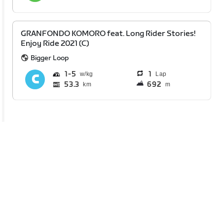
GRANFONDO KOMORO feat. Long Rider Stories!
Enjoy Ride 2021 (C)
Bigger Loop
1
5
1
Lap
53.3
692
km
m