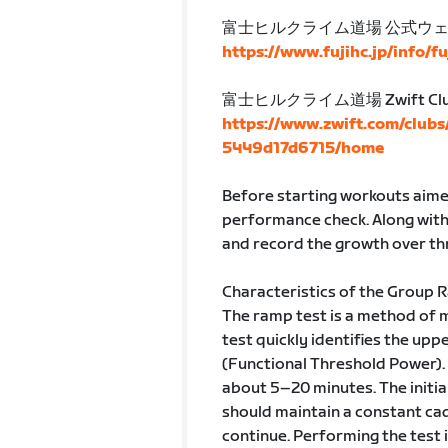
富士ヒルクライム道場 公式ウ
https://www.fujihc.jp/info/f
富士ヒルクライム道場 Zwift Cl
https://www.zwift.com/club
5449d17d6715/home
Before starting workouts aimed 
performance check. Along with
and record the growth over th
Characteristics of the Group 
The ramp test is a method of 
test quickly identifies the upp
(Functional Threshold Power). T
about 5–20 minutes. The initial 
should maintain a constant cad
continue. Performing the test 