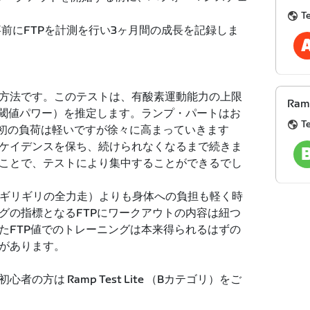
T
前にFTPを計測を行い3ヶ月間の成長を記録しま
方法です。このテストは、有酸素運動能力の上限
Ramp
的閾値パワー）を推定します。ランプ・パートはお
T
最初の負荷は軽いですが徐々に高まっていきます
ケイデンスを保ち、続けられなくなるまで続きま
ことで、テストにより集中することができるでし
限界ギリギリの全力走）よりも身体への負担も軽く時
グの指標となるFTPにワークアウトの内容は紐つ
たFTP値でのトレーニングは本来得られるはずの
があります。
の方は Ramp Test Lite （Bカテゴリ）をご