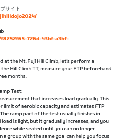
ェブサイト
ujihilldojo2024/
ub
s/f8252f65-726d-43bf-a3bf-
at the Mt. Fuji Hill Climb, let's perform a
 the Hill Climb TT, measure your FTP beforehand
ree months.
Ramp Test:
measurement that increases load gradually. This
er limit of aerobic capacity and estimates FTP
he ramp part of the test usually finishes in
load is light, but it gradually increases, and you
ence while seated until you can no longer
in a group with the same goal can help you focus