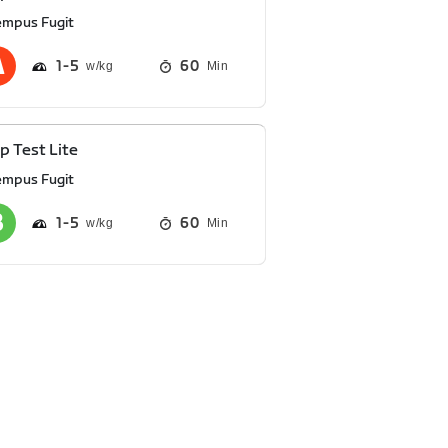
empus Fugit
1
5
60
Min
 Test Lite
empus Fugit
1
5
60
Min