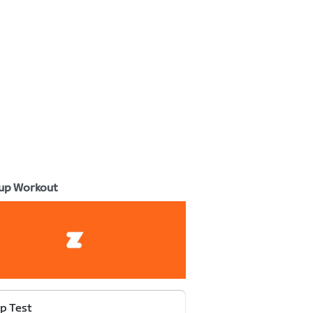
up Workout
p Test