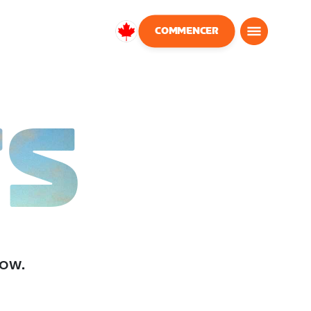
COMMENCER
Canada
Français
TS
low.