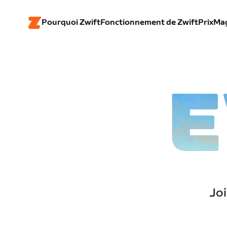
Pourquoi Zwift
Fonctionnement de Zwift
Prix
Ma
E
Joi