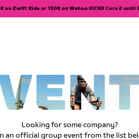
€ on Zwift Ride or 150€ on Wahoo KICKR Core 2 until 
VEN
Looking for some company?
n an official group event from the list be