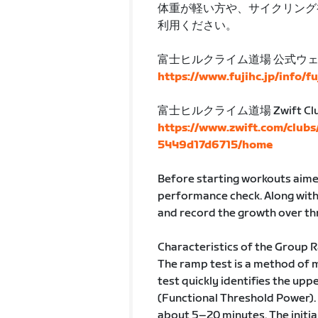
体重が軽い方や、サイクリング初心者
利用ください。
富士ヒルクライム道場 公式ウ
https://www.fujihc.jp/info/f
富士ヒルクライム道場 Zwift Cl
https://www.zwift.com/club
5449d17d6715/home
Before starting workouts aimed 
performance check. Along with
and record the growth over th
Characteristics of the Group 
The ramp test is a method of 
test quickly identifies the upp
(Functional Threshold Power). T
about 5–20 minutes. The initial 