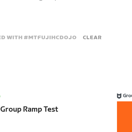
D WITH #
MTFUJIHCDOJO
CLEAR
Gro
s Group Ramp Test