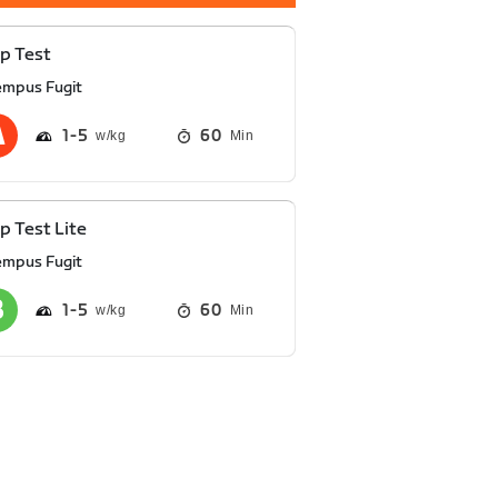
p Test
empus Fugit
1
5
60
Min
 Test Lite
empus Fugit
1
5
60
Min