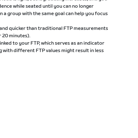
ence while seated until you can no longer
in a group with the same goal can help you focus
g and quicker than traditional FTP measurements
or 20 minutes).
inked to your FTP, which serves as an indicator
g with different FTP values might result in less