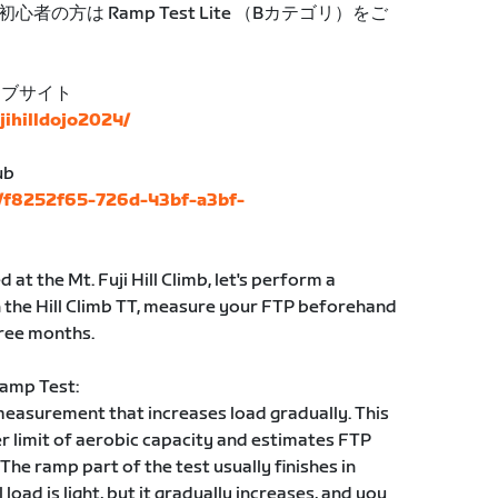
の方は Ramp Test Lite （Bカテゴリ）をご
ェブサイト
ujihilldojo2024/
ub
s/f8252f65-726d-43bf-a3bf-
at the Mt. Fuji Hill Climb, let's perform a
 the Hill Climb TT, measure your FTP beforehand
ree months.
Ramp Test:
measurement that increases load gradually. This
er limit of aerobic capacity and estimates FTP
he ramp part of the test usually finishes in
load is light, but it gradually increases, and you