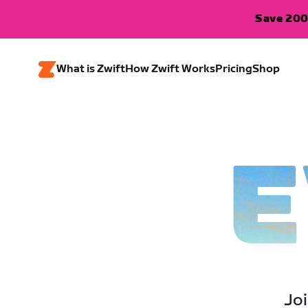
Save 200
What is Zwift
How Zwift Works
Pricing
Shop
E
Joi