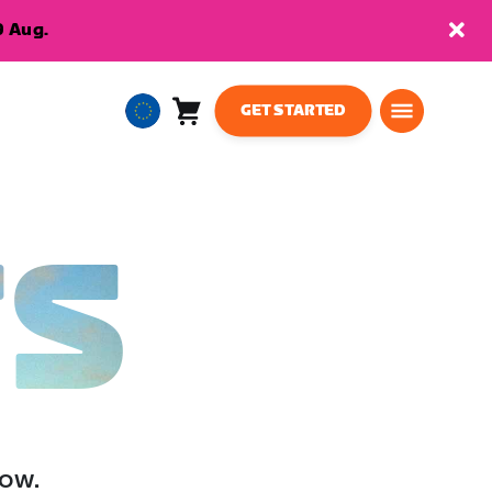
9 Aug.
GET STARTED
Cart
0
European
items
Union
English
TS
low.