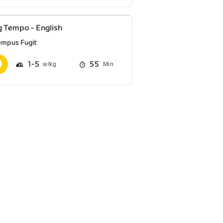
 Tempo - English
empus Fugit
1
5
55
Min