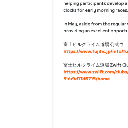
helping participants develop a 
clocks for early morning races.
In May, aside from the regular 
providing an excellent opportun
富士ヒルクライム道場 公式ウ
https://www.fujihc.jp/info/f
富士ヒルクライム道場 Zwift Cl
https://www.zwift.com/club
5449d17d6715/home