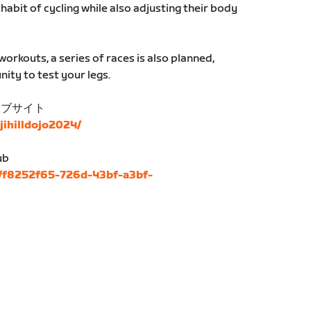
habit of cycling while also adjusting their body
workouts, a series of races is also planned,
ity to test your legs.
ェブサイト
ujihilldojo2024/
ub
s/f8252f65-726d-43bf-a3bf-