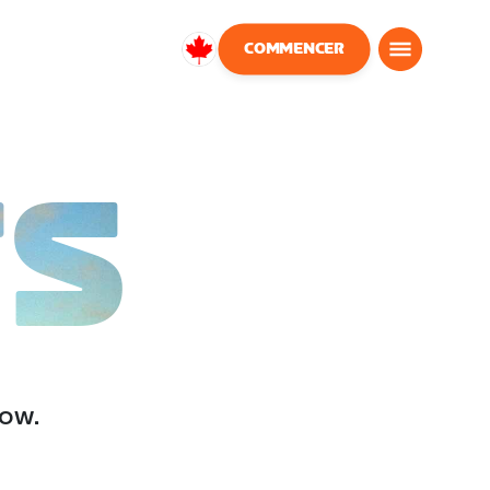
COMMENCER
Canada
Français
TS
low.