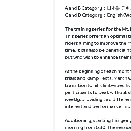
A and B Category：日本語テ
C and D Category：English (Wor
The training series for the Mt. 
This series offers an optimal
riders aiming to improve their 
time. It can also be beneficial f
but who wish to enhance their 
At the beginning of each mont
trials and Ramp Tests. March wi
transition to hill climb-specif
participants to peak without st
weekly, providing two differe
interest and performance imp
Additionally, starting this year,
morning from 6:30. The sessio