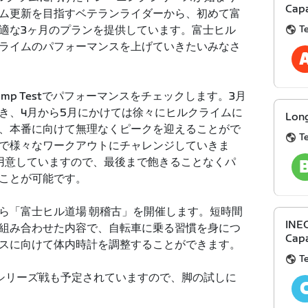
Capa
ム更新を目指すベテランライダーから、初めて富
T
適な3ヶ月のプランを提供しています。富士ヒル
ライムのパフォーマンスを上げていきたいみなさ
mp Testでパフォーマンスをチェックします。3月
き、4月から5月にかけては徐々にヒルクライムに
Lon
、本番に向けて無理なくピークを迎えることがで
T
で様々なワークアウトにチャレンジしていきま
用意していますので、最後まで飽きることなくパ
ことが可能です。
から「富士ヒル道場 朝稽古」を開催します。短時間
INEO
組み合わせた内容で、自転車に乗る習慣を身につ
Capa
スに向けて体内時計を調整することができます。
T
シリーズ戦も予定されていますので、脚の試しに