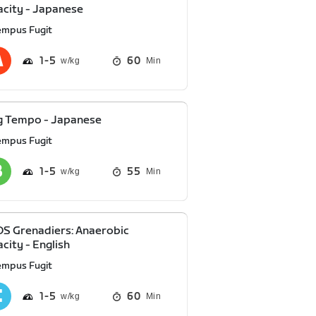
city - Japanese
empus Fugit
1
5
60
Min
g Tempo - Japanese
empus Fugit
1
5
55
Min
S Grenadiers: Anaerobic
city - English
empus Fugit
1
5
60
Min