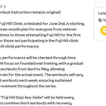
キスト
kout instruction remains original)
Long
T
Fuji Hill Climb, scheduled for June 2nd, is starting.
 three-month plan for everyone from veteran
times to those attempting Fuji Hill for the first
or those not participating in the Fuji Hill climb
hill climb performance.
h, performance will be checked through time
ll focus on foundational training, with a gradual
ic workouts from April to May, allowing
rain for the actual event. The workouts will vary
nt workouts each week, ensuring sustained
rovement throughout the series.
 "Fuji Hill Dojo Asa-Geiko" will be held every
ns combine short workouts with recovery,