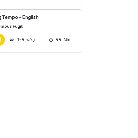
 Tempo - English
empus Fugit
1
5
55
Min