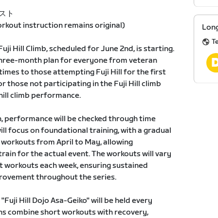
キスト
kout instruction remains original)
Long
T
Fuji Hill Climb, scheduled for June 2nd, is starting.
 three-month plan for everyone from veteran
times to those attempting Fuji Hill for the first
or those not participating in the Fuji Hill climb
hill climb performance.
h, performance will be checked through time
ll focus on foundational training, with a gradual
ic workouts from April to May, allowing
rain for the actual event. The workouts will vary
nt workouts each week, ensuring sustained
rovement throughout the series.
 "Fuji Hill Dojo Asa-Geiko" will be held every
ns combine short workouts with recovery,