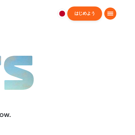
はじめよう
日
本
日
本
語
TS
low.