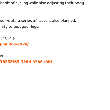
habit of cycling while also adjusting their body
workouts, a series of races is also planned,
ity to test your legs.
ェブサイト
ujihilldojo2024/
ub
s/f8252f65-726d-43bf-a3bf-