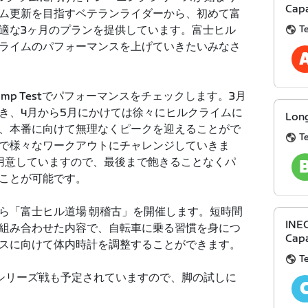
Capa
ム更新を目指すベテランライダーから、初めて富
T
適な3ヶ月のプランを提供しています。富士ヒル
ライムのパフォーマンスを上げていきたいみなさ
mp Testでパフォーマンスをチェックします。3月
き、4月から5月にかけては徐々にヒルクライムに
Lon
、本番に向けて無理なくピークを迎えることがで
T
で様々なワークアウトにチャレンジしていきま
用意していますので、最後まで飽きることなくパ
ことが可能です。
から「富士ヒル道場 朝稽古」を開催します。短時間
INEO
組み合わせた内容で、自転車に乗る習慣を身につ
Capa
スに向けて体内時計を調整することができます。
T
シリーズ戦も予定されていますので、脚の試しに