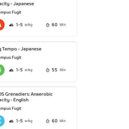
city - Japanese
empus Fugit
1
5
60
Min
g Tempo - Japanese
empus Fugit
1
5
55
Min
S Grenadiers: Anaerobic
city - English
empus Fugit
1
5
60
Min