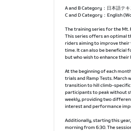
A and B Category：日本語テ
C and D Category：English (Wor
The training series for the Mt. 
This series offers an optimal
riders aiming to improve their 
time. It can also be beneficial f
but who wish to enhance their 
At the beginning of each mont
trials and Ramp Tests. March wi
transition to hill climb-specif
participants to peak without st
weekly, providing two differe
interest and performance imp
Additionally, starting this year,
morning from 6:30. The sessio