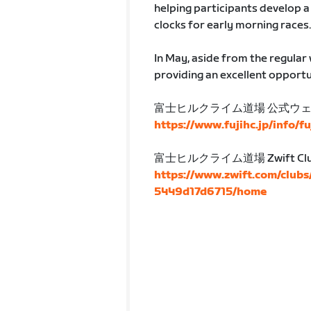
helping participants develop a 
clocks for early morning races.
In May, aside from the regular 
providing an excellent opportun
富士ヒルクライム道場 公式ウ
https://www.fujihc.jp/info/f
富士ヒルクライム道場 Zwift Cl
https://www.zwift.com/club
5449d17d6715/home