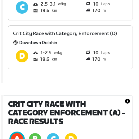
2.5
3.1
10
Laps
19.6
170
km
m
Crit City Race with Category Enforcement (D)
Downtown Dolphin
1
2.4
10
Laps
19.6
170
km
m
CRIT CITY RACE WITH
CATEGORY ENFORCEMENT (A)
-
RACE RESULTS