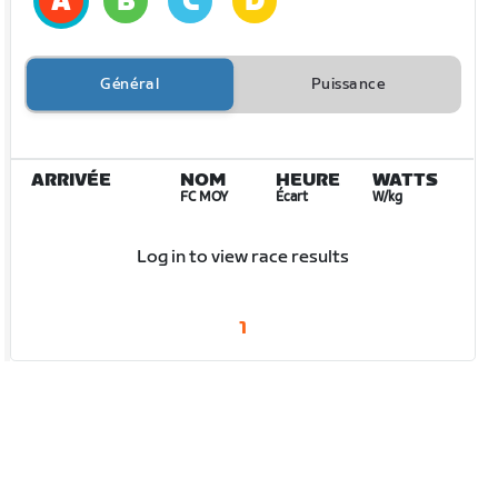
Général
Puissance
ARRIVÉE
NOM
HEURE
WATTS
FC MOY
Écart
W/kg
Log in to view race results
1