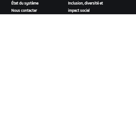
État du système
Inclusion, diversité et
Nous contacter
impact social
TÉLÉCHARGER ZWIFT
TÉLÉCHARGER ZWIFT COMPANION