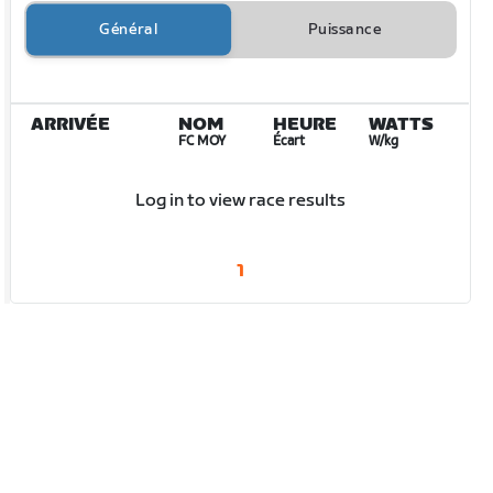
Général
Puissance
ARRIVÉE
NOM
HEURE
WATTS
FC MOY
Écart
W/kg
Log in to view race results
1