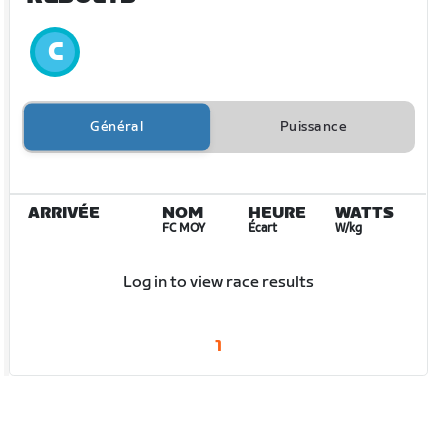
Général
Puissance
ARRIVÉE
NOM
HEURE
WATTS
FC MOY
Écart
W/kg
Log in to view race results
1