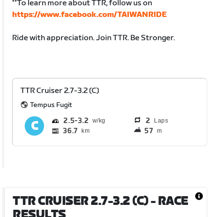
**To learn more about TTR, follow us on
https://www.facebook.com/TAIWANRIDE
Ride with appreciation. Join TTR. Be Stronger.
TTR Cruiser 2.7-3.2 (C)
Tempus Fugit
2.5
3.2
2
Laps
36.7
57
km
m
TTR CRUISER 2.7-3.2 (C)
- RACE
RESULTS