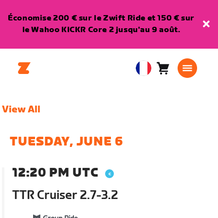
Économise 200 € sur le Zwift Ride et 150 € sur
le Wahoo KICKR Core 2 jusqu'au 9 août.
Panier
0
European
article
Union
Français
View All
TUESDAY, JUNE 6
12:20 PM UTC
TTR Cruiser 2.7-3.2