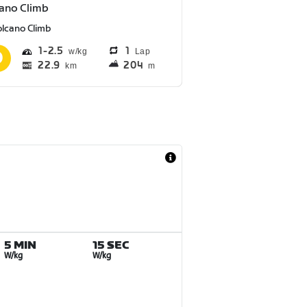
ano Climb
olcano Climb
1
2.5
1
Lap
22.9
204
km
m
5 MIN
15 SEC
W/kg
W/kg