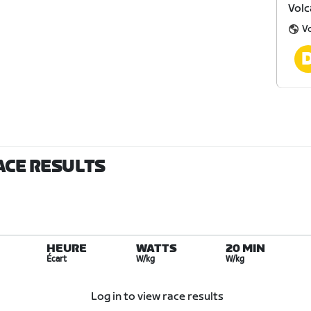
Volc
V
ACE RESULTS
HEURE
WATTS
20 MIN
Écart
W/kg
W/kg
Log in to view race results