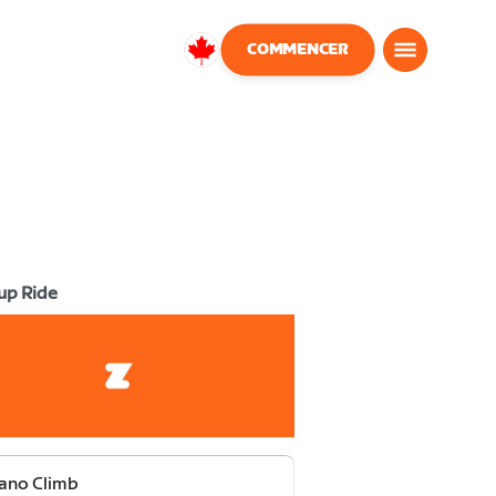
COMMENCER
Canada
Français
up Ride
ano Climb