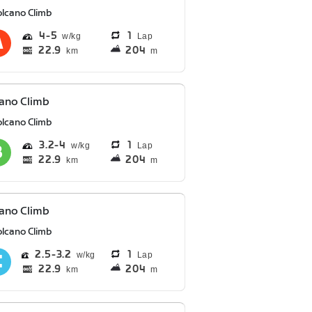
olcano Climb
4
5
1
Lap
22.9
204
km
m
ano Climb
olcano Climb
3.2
4
1
Lap
22.9
204
km
m
ano Climb
olcano Climb
2.5
3.2
1
Lap
22.9
204
km
m