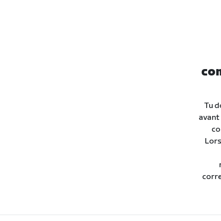
com
Tu d
avant 
co
Lors
corr