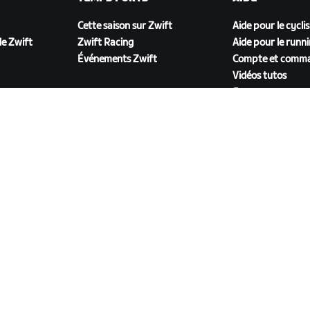
Cette saison sur Zwift
Aide pour le cycli
e Zwift
Zwift Racing
Aide pour le runn
Événements Zwift
Compte et comm
Vidéos tutos
Forums
État du système
Nous contacter
TÉLÉCHARGER ZWIFT COMPANION
énérales