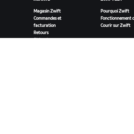
Magasin Zwift
Pourquoi Zwift
Commandes et
Fonctionnement d
facturation
Courir sur Zwift
Retours
FAQ achats
TÉLÉCHARGER ZWIFT
©
2026
Zwift, Inc.
Tous droits réservés.
Confidentialité
/
Mentions légales
/
Conditions g