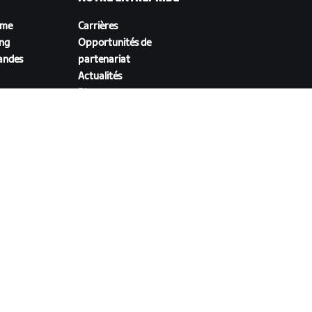
sme
Carrières
ing
Opportunités de
andes
partenariat
Actualités
Blog
Inclusion, diversité et
impact social