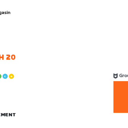
gasin
H 20
Gro
NEMENT