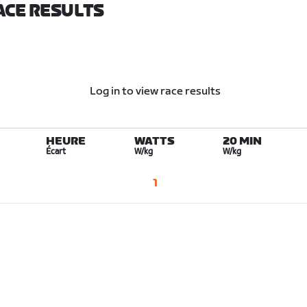
ACE RESULTS
Log in to view race results
HEURE
WATTS
20 MIN
Écart
W/kg
W/kg
1