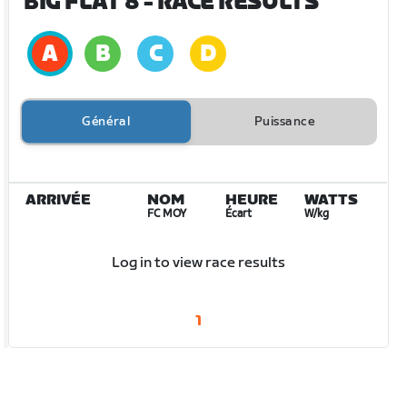
BIG FLAT 8
- RACE RESULTS
Général
Puissance
ARRIVÉE
NOM
HEURE
WATTS
FC MOY
Écart
W/kg
Log in to view race results
1