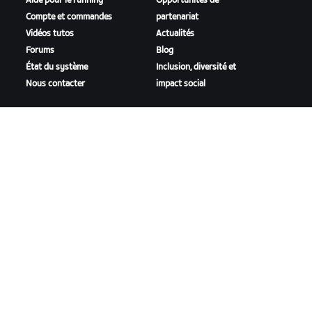
Aide pour le running
Opportunités de
Compte et commandes
partenariat
Vidéos tutos
Actualités
Forums
Blog
État du système
Inclusion, diversité et
Nous contacter
impact social
TÉLÉCHARGER ZWIFT
TÉLÉCHARGER ZWIFT COMPANION