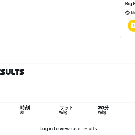
Big 
Bi
ESULTS
時刻
ワット
20分
差
W/kg
W/kg
Log in to view race results