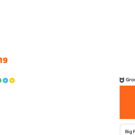
19
Gro
Big 