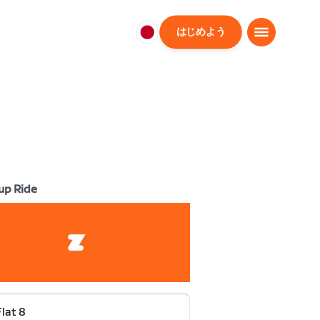
はじめよう
日
本
日
本
語
up Ride
Flat 8