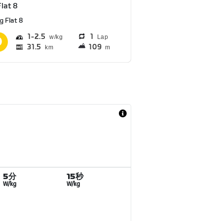
Flat 8
g Flat 8
1
2.5
1
Lap
31.5
109
km
m
5分
15秒
W/kg
W/kg