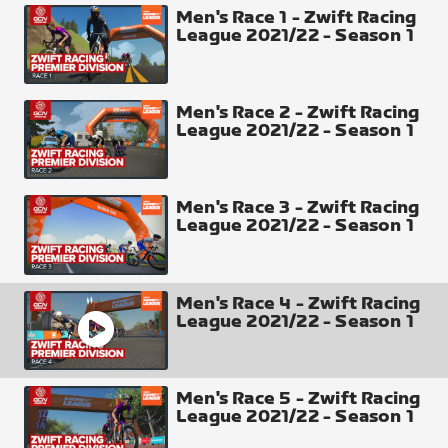
Distance
Men's Race 1 - Zwift Racing
League 2021/22 - Season 1
43.38 km
Elevation Gain
818 m
Men's Race 2 - Zwift Racing
League 2021/22 - Season 1
Intermediate Points
Climb (Each Lap) top 4 places 5-3-2-1
Finish Line Top 30 places 50-40-35-30-27-25-24-
Men's Race 3 - Zwift Racing
League 2021/22 - Season 1
23-22-21-20-19-18-17-16-15-14-13-12-11-10-9-8-7-6-
5-4-3-2-1
Climb Arch
Men's Race 4 - Zwift Racing
League 2021/22 - Season 1
Men's Race 5 - Zwift Racing
League 2021/22 - Season 1