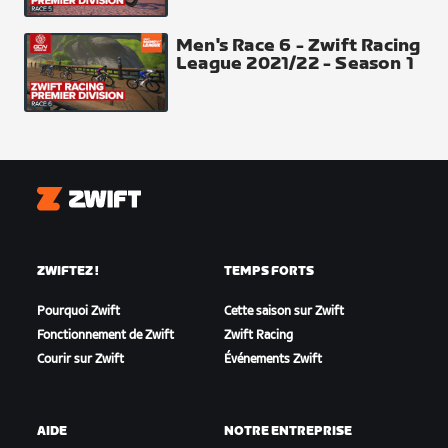
Men's Race 6 - Zwift Racing
League 2021/22 - Season 1
Finish Line
Zwift
ZWIFTEZ !
TEMPS FORTS
Pourquoi Zwift
Cette saison sur Zwift
Fonctionnement de Zwift
Zwift Racing
Courir sur Zwift
Événements Zwift
Teams
AIDE
NOTRE ENTREPRISE