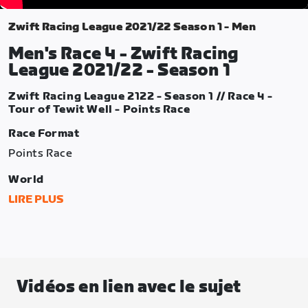
Zwift Racing League 2021/22 Season 1 - Men
Men's Race 4 - Zwift Racing
League 2021/22 - Season 1
Zwift Racing League 2122 - Season 1 // Race 4 -
Tour of Tewit Well - Points Race
Race Format
Points Race
World
Yorkshire
LIRE PLUS
Route
Tour of Tewit Well
Laps
Vidéos en lien avec le sujet
4