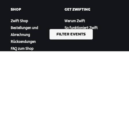
SHOP
GET ZWIFTING
Zwift Shop
Warum Zwift
Bestellungen und
So funktioniert Zwift
FILTER EVENTS
Abrechnung
Laufen auf Zwift
Rücksendungen
FAQ zum Shop
HIGHLIGHTS
SUPPORT ERHALTEN
In dieser Saison auf Zwift
Radfahr-Support
Zwift Racing
Lauf-Support
Zwift-Events
Account und Bestellungen
Anleitungsvideos
Foren
Systemstatus
Kontaktiere uns