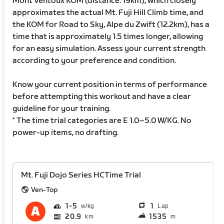
Mont Ventoux KOM (distance: 19km), which closely
approximates the actual Mt. Fuji Hill Climb time, and
the KOM for Road to Sky, Alpe du Zwift (12.2km), has a
time that is approximately 1.5 times longer, allowing
for an easy simulation. Assess your current strength
according to your preference and condition.
Know your current position in terms of performance
before attempting this workout and have a clear
guideline for your training.
* The time trial categories are E 1.0–5.0 W/KG. No
power-up items, no drafting.
Mt. Fuji Dojo Series HCTime Trial
Ven-Top
1
5
1
Lap
20.9
1535
km
m