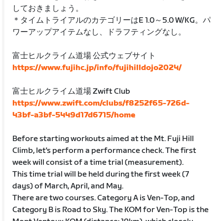
しておきましょう。
＊タイムトライアルのカテゴリーはE 1.0～5.0 W/KG。パ
ワーアップアイテムなし、ドラフティングなし。
富士ヒルクライム道場 公式ウェブサイト
https://www.fujihc.jp/info/fujihilldojo2024/
富士ヒルクライム道場 Zwift Club
https://www.zwift.com/clubs/f8252f65-726d-
43bf-a3bf-5449d17d6715/home
Before starting workouts aimed at the Mt. Fuji Hill
Climb, let's perform a performance check. The first
week will consist of a time trial (measurement).
This time trial will be held during the first week (7
days) of March, April, and May.
There are two courses. Category A is Ven-Top, and
Category B is Road to Sky. The KOM for Ven-Top is the