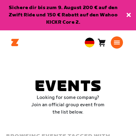
Sichere dir bis zum 9. August 200 € auf den
Zwift Ride und 150 € Rabatt auf den Wahoo
KICKR Core 2.
Warenkorb
0
European
Artikel
Union
Deutsch
EVENTS
Looking for some company?
Join an official group event from
the list below.