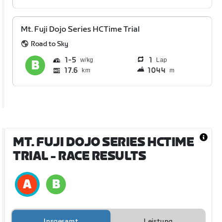
Mt. Fuji Dojo Series HCTime Trial
Road to Sky
1
5
1
Lap
17.6
1044
km
m
MT. FUJI DOJO SERIES HCTIME
TRIAL
- RACE RESULTS
Insgesamt
Leistung