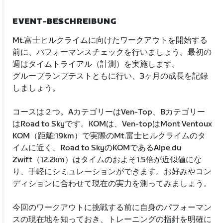
EVENT-BESCHREIBUNG
Mt.富士ヒルクライムに向けたワークアウトを開始する
前に、パフォーマンスチェックを行いましょう。最初の
週はタイムトライアル（計測）を実施します。
グループランプテストともに行い、3ヶ月の成長を記録
しましょう。
コースは２つ。AカテゴリーはVen-Top、Bカテゴリー
はRoad to Skyです。KOMは、Ven-topはMont Ventoux
KOM（距離:19km）で実際のMt.富士ヒルクライムのタ
イムに近く、Road to SkyのKOMであるAlpe du
Zwift（12.2km）はタイムのおよそ1.5倍が近似値にな
り、手軽にシミュレーションができます。お好みやコン
ディションに合わせて現在の実力を測ってみましょう。
今回のワークアウトに挑戦する前に自身のパフォーマン
スの現在地を知っておき、トレーニングの指針を明確に