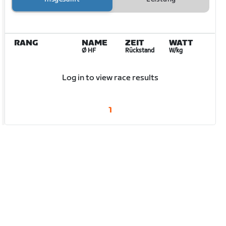
RANG
NAME
ZEIT
WATT
Ø HF
Rückstand
W/kg
Log in to view race results
1