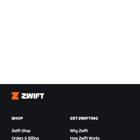
Zwift
SHOP
GET ZWIFTING
Zwift Shop
Why Zwift
Orders & Billing
How Zwift Works