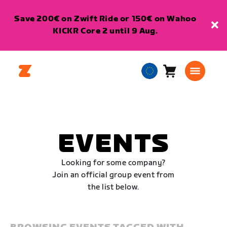
Save 200€ on Zwift Ride or 150€ on Wahoo
KICKR Core 2 until 9 Aug.
Cart
0
European
items
Union
English
EVENTS
Looking for some company?
Join an official group event from
the list below.