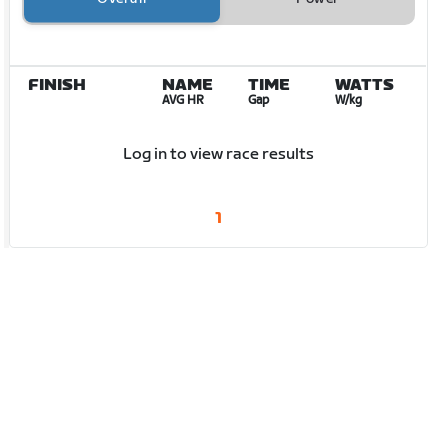
FINISH
NAME
TIME
WATTS
AVG HR
Gap
W/kg
Log in to view race results
1