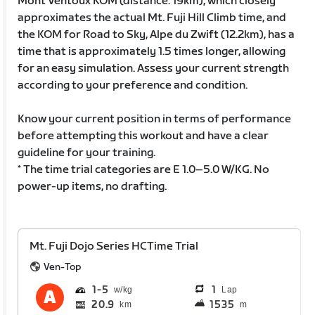
Mont Ventoux KOM (distance: 19km), which closely
approximates the actual Mt. Fuji Hill Climb time, and
the KOM for Road to Sky, Alpe du Zwift (12.2km), has a
time that is approximately 1.5 times longer, allowing
for an easy simulation. Assess your current strength
according to your preference and condition.
Know your current position in terms of performance
before attempting this workout and have a clear
guideline for your training.
* The time trial categories are E 1.0–5.0 W/KG. No
power-up items, no drafting.
Mt. Fuji Dojo Series HCTime Trial
Ven-Top
1
5
1
Lap
20.9
1535
km
m