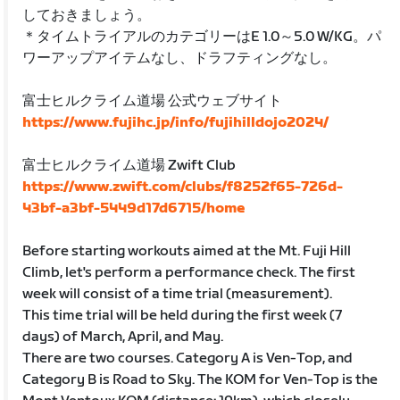
しておきましょう。
＊タイムトライアルのカテゴリーはE 1.0～5.0 W/KG。パ
ワーアップアイテムなし、ドラフティングなし。
富士ヒルクライム道場 公式ウェブサイト
https://www.fujihc.jp/info/fujihilldojo2024/
富士ヒルクライム道場 Zwift Club
https://www.zwift.com/clubs/f8252f65-726d-
43bf-a3bf-5449d17d6715/home
Before starting workouts aimed at the Mt. Fuji Hill
Climb, let's perform a performance check. The first
week will consist of a time trial (measurement).
This time trial will be held during the first week (7
days) of March, April, and May.
There are two courses. Category A is Ven-Top, and
Category B is Road to Sky. The KOM for Ven-Top is the