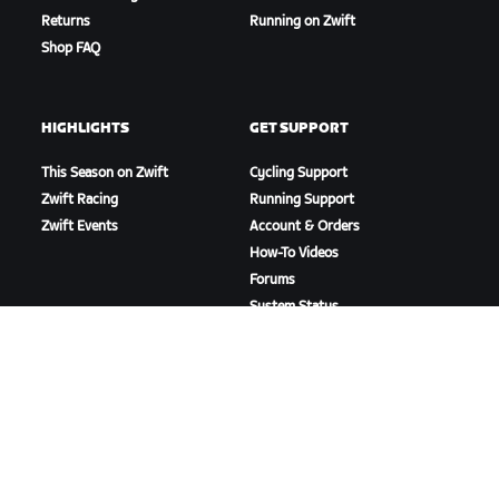
Returns
Running on Zwift
Shop FAQ
HIGHLIGHTS
GET SUPPORT
This Season on Zwift
Cycling Support
Zwift Racing
Running Support
Zwift Events
Account & Orders
How-To Videos
Forums
System Status
Contact Us
ABOUT US
Careers
Partnership Opportunities