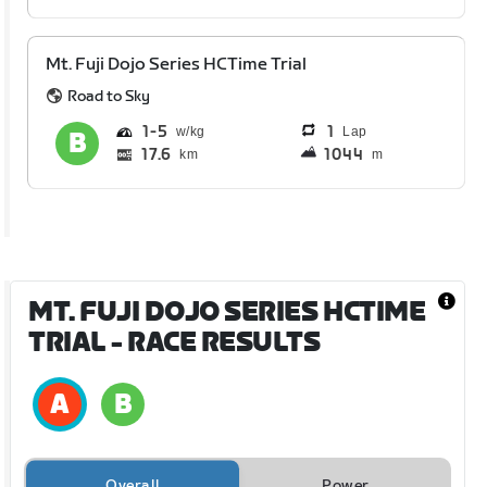
Mt. Fuji Dojo Series HCTime Trial
Road to Sky
1
5
1
Lap
17.6
1044
km
m
MT. FUJI DOJO SERIES HCTIME
TRIAL
- RACE RESULTS
Overall
Power