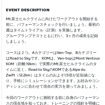
EVENT DESCRIPTION
Mt.富士ヒルクライムに向けたワークアウトを開始する
前に、パフォーマンスチェックを行いましょう。最初の
週はタイムトライアル（計測）を実施します。
グループランプテストともに行い、3ヶ月の成長を記録
しましょう。
コースは２つ。AカテゴリーはVen-Top、Bカテゴリー
はRoad to Skyです。KOMは、Ven-topはMont Ventoux
KOM（距離:19km）で実際のMt.富士ヒルクライムのタ
イムに近く、Road to SkyのKOMであるAlpe du
Zwift（12.2km）はタイムのおよそ1.5倍が近似値にな
り、手軽にシミュレーションができます。お好みやコン
ディションに合わせて現在の実力を測ってみましょう。
今回のワークアウトに挑戦する前に自身のパフォーマン
スの現在地を知っておき、トレーニングの指針を明確に