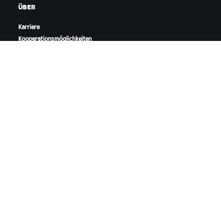
ÜBER
Karriere
Kooperationsmöglichkeiten
Presseraum
Blog
Vielfalt, Inklusion und
soziale Auswirkung
ZWIFT HERUNTERLADEN
ZWIFT COMPANION HERUNTERLADEN