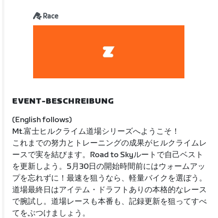
Race
EVENT-BESCHREIBUNG
(English follows)
Mt.富士ヒルクライム道場シリーズへようこそ！
これまでの努力とトレーニングの成果がヒルクライムレ
ースで実を結びます。Road to Skyルートで自己ベスト
を更新しよう。5月30日の開始時間前にはウォームアッ
プを忘れずに！最速を狙うなら、軽量バイクを選ぼう。
道場最終日はアイテム・ドラフトありの本格的なレース
で腕試し。道場レースも本番も、記録更新を狙ってすべ
てをぶつけましょう。