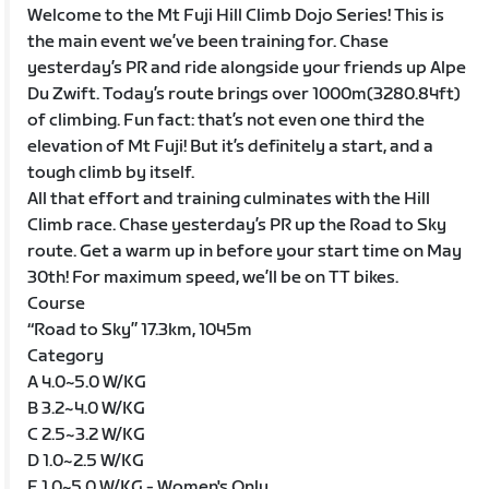
Welcome to the Mt Fuji Hill Climb Dojo Series! This is
the main event we’ve been training for. Chase
yesterday’s PR and ride alongside your friends up Alpe
Du Zwift. Today’s route brings over 1000m(3280.84ft)
of climbing. Fun fact: that’s not even one third the
elevation of Mt Fuji! But it’s definitely a start, and a
tough climb by itself.
All that effort and training culminates with the Hill
Climb race. Chase yesterday’s PR up the Road to Sky
route. Get a warm up in before your start time on May
30th! For maximum speed, we’ll be on TT bikes.
Course
“Road to Sky” 17.3km, 1045m
Category
A 4.0~5.0 W/KG
B 3.2~4.0 W/KG
C 2.5~3.2 W/KG
D 1.0~2.5 W/KG
E 1.0~5.0 W/KG - Women's Only