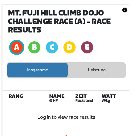
MT. FUJI HILL CLIMB DOJO
CHALLENGE RACE (A)
- RACE
RESULTS
Insgesamt
Leistung
RANG
NAME
ZEIT
WATT
Ø HF
Rückstand
W/kg
Log in to view race results