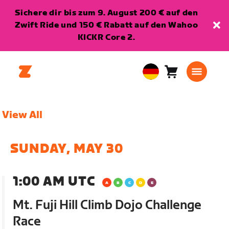
Sichere dir bis zum 9. August 200 € auf den
Zwift Ride und 150 € Rabatt auf den Wahoo
KICKR Core 2.
Warenkorb
0
European
Artikel
Union
Deutsch
View All
SUNDAY, MAY 30
1:00 AM UTC
Mt. Fuji Hill Climb Dojo Challenge
Race