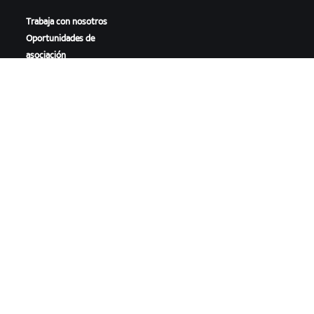
Trabaja con nosotros
Oportunidades de
asociación
Sala de prensa
Blog
Diversidad, inclusión e
impacto social
DESCARGAR ZWIFT
DESCARGAR ZWIFT COMPANION