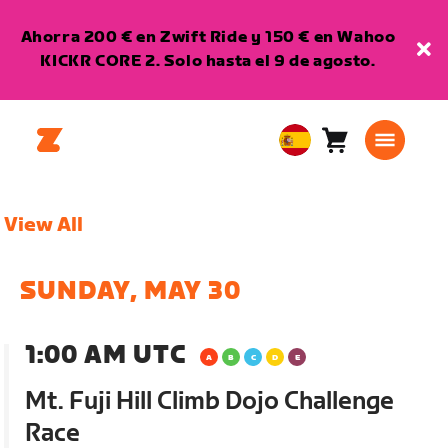
Ahorra 200 € en Zwift Ride y 150 € en Wahoo
KICKR CORE 2. Solo hasta el 9 de agosto.
Carro
0
European
artículos
Union
Español
View All
SUNDAY, MAY 30
1:00 AM UTC
Mt. Fuji Hill Climb Dojo Challenge
Race