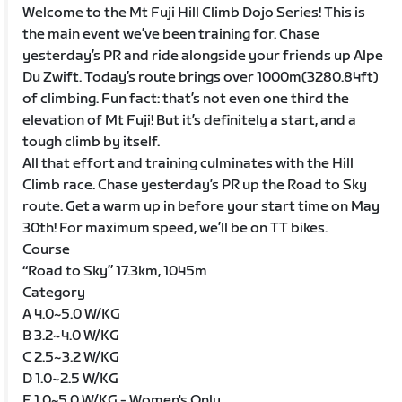
Welcome to the Mt Fuji Hill Climb Dojo Series! This is
the main event we’ve been training for. Chase
yesterday’s PR and ride alongside your friends up Alpe
Du Zwift. Today’s route brings over 1000m(3280.84ft)
of climbing. Fun fact: that’s not even one third the
elevation of Mt Fuji! But it’s definitely a start, and a
tough climb by itself.
All that effort and training culminates with the Hill
Climb race. Chase yesterday’s PR up the Road to Sky
route. Get a warm up in before your start time on May
30th! For maximum speed, we’ll be on TT bikes.
Course
“Road to Sky” 17.3km, 1045m
Category
A 4.0~5.0 W/KG
B 3.2~4.0 W/KG
C 2.5~3.2 W/KG
D 1.0~2.5 W/KG
E 1.0~5.0 W/KG - Women's Only