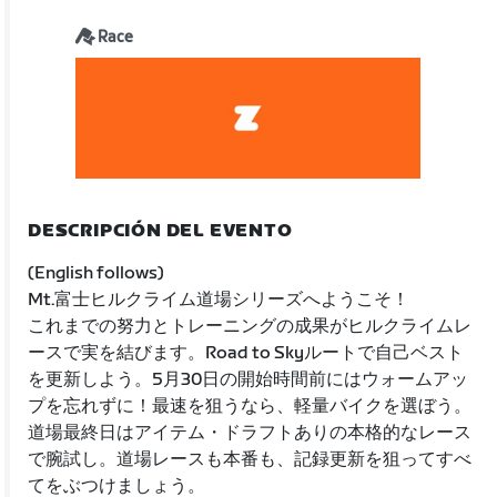
Race
DESCRIPCIÓN DEL EVENTO
(English follows)
Mt.富士ヒルクライム道場シリーズへようこそ！
これまでの努力とトレーニングの成果がヒルクライムレ
ースで実を結びます。Road to Skyルートで自己ベスト
を更新しよう。5月30日の開始時間前にはウォームアッ
プを忘れずに！最速を狙うなら、軽量バイクを選ぼう。
道場最終日はアイテム・ドラフトありの本格的なレース
で腕試し。道場レースも本番も、記録更新を狙ってすべ
てをぶつけましょう。