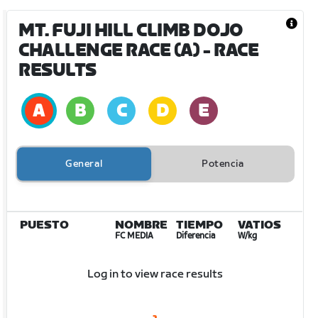
MT. FUJI HILL CLIMB DOJO
CHALLENGE RACE (A)
- RACE
RESULTS
General
Potencia
PUESTO
NOMBRE
TIEMPO
VATIOS
FC MEDIA
Diferencia
W/kg
Log in to view race results