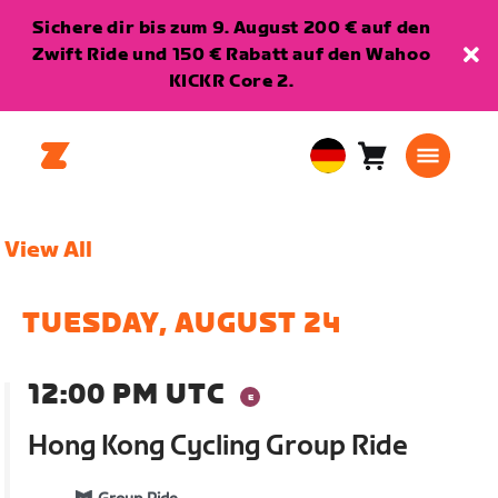
Sichere dir bis zum 9. August 200 € auf den
Zwift Ride und 150 € Rabatt auf den Wahoo
KICKR Core 2.
Warenkorb
0
European
Artikel
Union
Deutsch
View All
TUESDAY, AUGUST 24
12:00 PM UTC
Hong Kong Cycling Group Ride