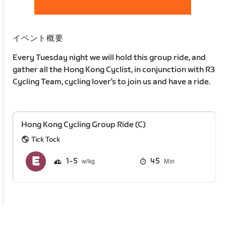
イベント概要
Every Tuesday night we will hold this group ride, and
gather all the Hong Kong Cyclist, in conjunction with R3
Cycling Team, cycling lover’s to join us and have a ride.
Hong Kong Cycling Group Ride (C)
Tick Tock
1
5
45
Min