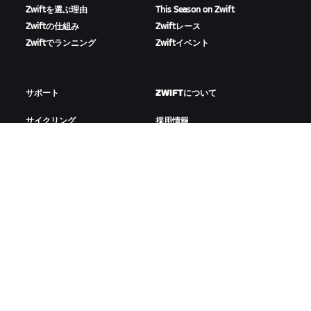
Zwiftを選ぶ理由
This Season on Zwift
Zwiftの仕組み
Zwiftレース
Zwiftでランニング
Zwiftイベント
サポート
ZWIFTについて
サイクリング
採用情報
ランニング
パートナーシッププログラ
アカウント&注文
ム
How-To動画
Newsroom
フォーラム
ブログ
サーバー稼働状況
D&Iの取り組み
お問い合わせ
ZWIFTをダウンロード