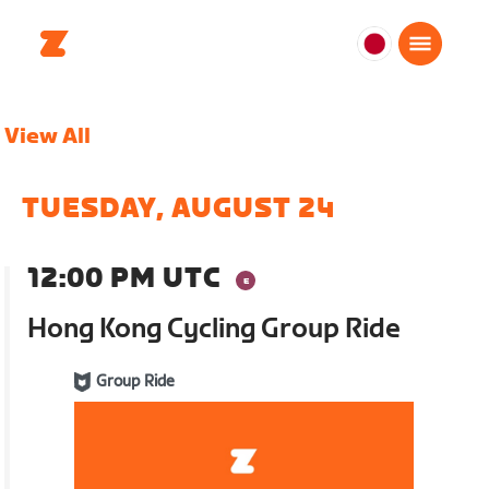
日
本
日
View All
本
語
TUESDAY, AUGUST 24
12:00 PM UTC
Hong Kong Cycling Group Ride
Group Ride