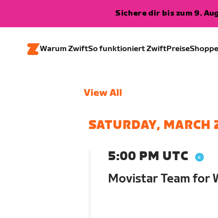
Sichere dir bis zum 9. A
Warum Zwift
So funktioniert Zwift
Preise
Shopp
View All
SATURDAY, MARCH 
5:00 PM UTC
Movistar Team for W