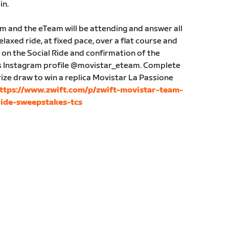
in.
 and the eTeam will be attending and answer all
elaxed ride, at fixed pace, over a flat course and
o on the Social Ride and confirmation of the
’s Instagram profile @movistar_eteam. Complete
rize draw to win a replica Movistar La Passione
ttps://www.zwift.com/p/zwift-movistar-team-
ride-sweepstakes-tcs