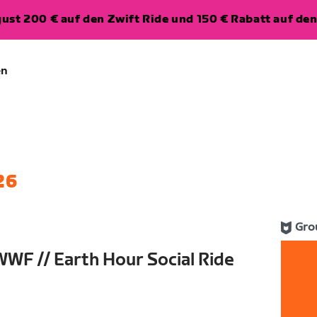
ugust 200 € auf den Zwift Ride und 150 € Rabatt auf d
en
26
Gro
WF // Earth Hour Social Ride