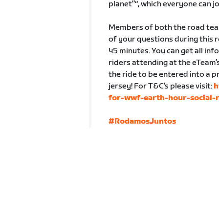
planet”“, which everyone can jo
Members of both the road team
of your questions during this r
45 minutes. You can get all inf
riders attending at the eTeam
the ride to be entered into a p
jersey! For T&C’s please visit:
h
for-wwf-earth-hour-social-
#RodamosJuntos