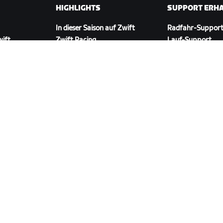
HIGHLIGHTS
SUPPORT ERH
In dieser Saison auf Zwift
Radfahr-Suppor
wift
Zwift Racing
Lauf-Support
Zwift-Events
Account und Best
Anleitungsvideos
Foren
Systemstatus
Kontaktiere uns
ZWIFT COMPANION HERUNTERLADEN
ngen