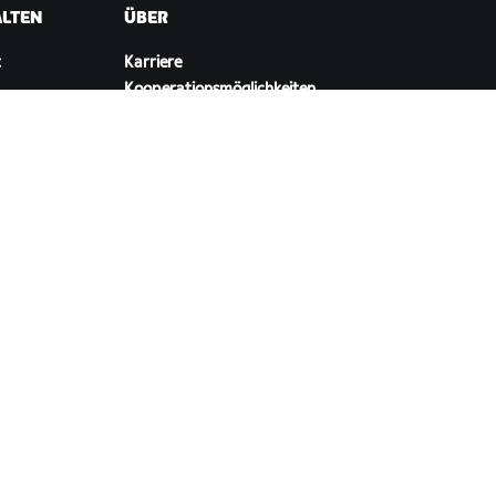
ALTEN
ÜBER
t
Karriere
Kooperationsmöglichkeiten
ellungen
Presseraum
Blog
Vielfalt, Inklusion und
soziale Auswirkung