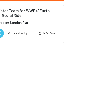
star Team for WWF // Earth
 Social Ride
reater London Flat
2
3
45
Min