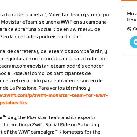
Movi
La hora del planeta”“, Movistar Team y su equipo
Hour
 el Movistar eTeam, se unen a WWF en su campaña
G
ara celebrar una Social Ride en Zwift el 26 de
, en la que todos podréis participar.
al de carretera y del eTeam os acompañarán, y
preguntas, en un recorrido apto para todos, de
nstagram.com/movistar_eteam podréis conocer
ocial Ride, así como los participantes de
leta el recorrido para entrar en el sorteo de
r de La Passione. Para ver los términos y
w.zwift.com/p/zwift-movistar-team-for-wwf-
pstakes-tcs
r”" day, the Movistar Team and its esports
ll be hosting a Zwift Social Ride on Saturday
rt of the WWF campaign: “”Kilometers for the