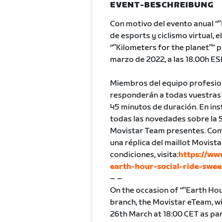
EVENT-BESCHREIBUNG
Con motivo del evento anual “”
de esports y ciclismo virtual,
“”Kilometers for the planet”" p
marzo de 2022, a las 18.00h ESP
Miembros del equipo profesion
responderán a todas vuestras 
45 minutos de duración. En i
todas las novedades sobre la S
Movistar Team presentes. Comp
una réplica del maillot Movista
condiciones, visita:
https://ww
earth-hour-social-ride-swee
– –
On the occasion of “”Earth Hou
branch, the Movistar eTeam, wi
26th March at 18:00 CET as pa