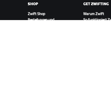
SHOP
GET ZWIFTING
Zwift Shop
Warum Zwift
Bestellungen und
So funktioniert Z
Abrechnung
Laufen auf Zwift
Rücksendungen
FAQ zum Shop
ZWIFT HERUNTERLADEN
©
2026
Zwift, Inc.
Alle Rechte vorbehalten.
v
2.246.1
Datenschutz
/
Rechtliches
/
Geschäftsbedingu