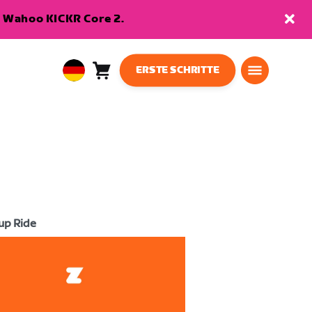
en Wahoo KICKR Core 2.
ERSTE SCHRITTE
Warenkorb
0
European
Artikel
Union
Deutsch
up Ride