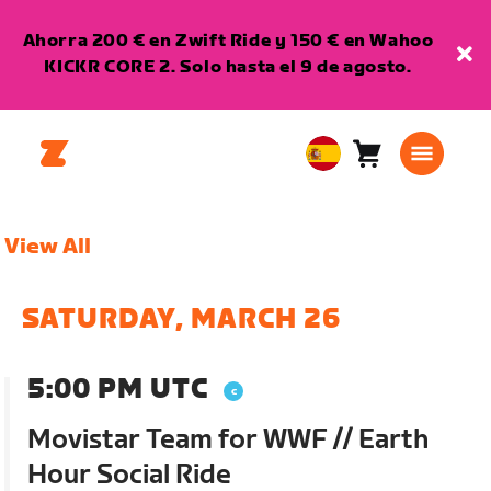
Ahorra 200 € en Zwift Ride y 150 € en Wahoo
KICKR CORE 2. Solo hasta el 9 de agosto.
Carro
0
European
artículos
Union
Español
View All
SATURDAY, MARCH 26
5:00 PM UTC
Movistar Team for WWF // Earth
Hour Social Ride