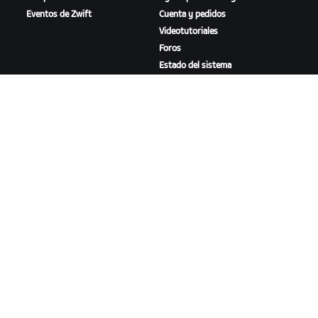
Eventos de Zwift
Cuenta y pedidos
Videotutoriales
Foros
Estado del sistema
Contáctanos
NOSOTROS
Trabaja con nosotros
Oportunidades de
asociación
Sala de prensa
Blog
Diversidad, inclusión e
impacto social