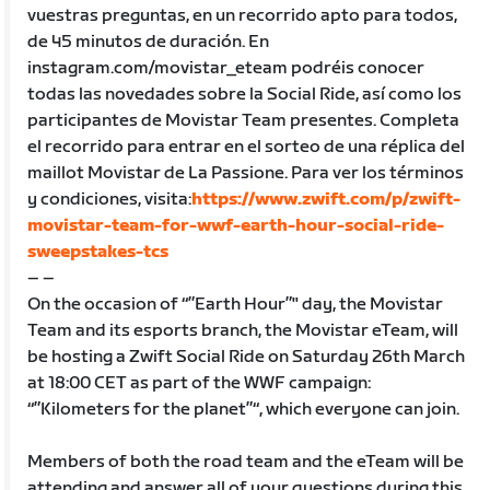
vuestras preguntas, en un recorrido apto para todos,
de 45 minutos de duración. En
instagram.com/movistar_eteam podréis conocer
todas las novedades sobre la Social Ride, así como los
participantes de Movistar Team presentes. Completa
el recorrido para entrar en el sorteo de una réplica del
maillot Movistar de La Passione. Para ver los términos
y condiciones, visita:
https://www.zwift.com/p/zwift-
movistar-team-for-wwf-earth-hour-social-ride-
sweepstakes-tcs
– –
On the occasion of “”Earth Hour”" day, the Movistar
Team and its esports branch, the Movistar eTeam, will
be hosting a Zwift Social Ride on Saturday 26th March
at 18:00 CET as part of the WWF campaign:
“”Kilometers for the planet”“, which everyone can join.
Members of both the road team and the eTeam will be
attending and answer all of your questions during this