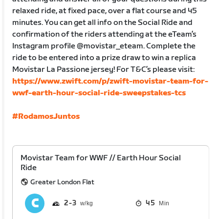
relaxed ride, at fixed pace, over a flat course and 45
minutes. You can get all info on the Social Ride and
confirmation of the riders attending at the eTeam’s
Instagram profile @movistar_eteam. Complete the
ride to be entered into a prize draw to win a replica
Movistar La Passione jersey! For T&C’s please visit:
https://www.zwift.com/p/zwift-movistar-team-for-
wwf-earth-hour-social-ride-sweepstakes-tcs
#RodamosJuntos
Movistar Team for WWF // Earth Hour Social
Ride
Greater London Flat
2
3
45
Min