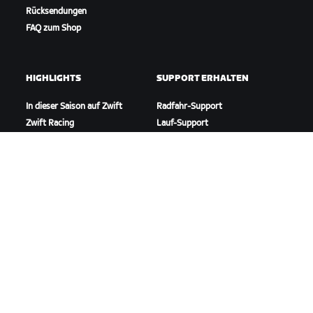
Rücksendungen
FAQ zum Shop
HIGHLIGHTS
SUPPORT ERHALTEN
In dieser Saison auf Zwift
Radfahr-Support
Zwift Racing
Lauf-Support
Zwift-Events
Account und Bestellungen
Anleitungsvideos
Foren
Systemstatus
Kontaktiere uns
ÜBER
Karriere
Kooperationsmöglichkeiten