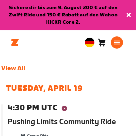
Sichere dir bis zum 9. August 200 € auf den
Zwift Ride und 150 € Rabatt auf den Wahoo
KICKR Core 2.
Warenkorb
0
European
Artikel
Union
Deutsch
View All
TUESDAY, APRIL 19
4:30 PM UTC
Pushing Limits Community Ride