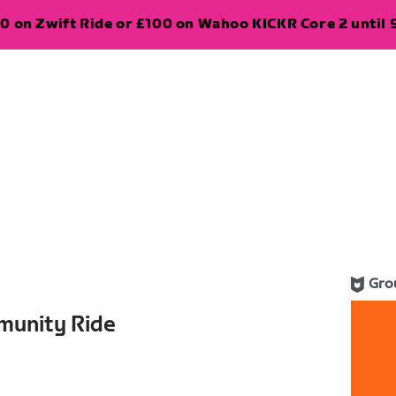
0 on Zwift Ride or £100 on Wahoo KICKR Core 2 until 
Gro
munity Ride