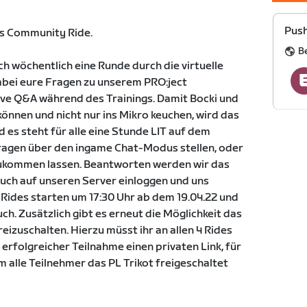
Push
s Community Ride.
B
ch wöchentlich eine Runde durch die virtuelle
abei eure Fragen zu unserem PRO:ject
ve Q&A während des Trainings. Damit Bocki und
önnen und nicht nur ins Mikro keuchen, wird das
d es steht für alle eine Stunde LIT auf dem
 Fragen über den ingame Chat-Modus stellen, oder
ukommen lassen. Beantworten werden wir das
euch auf unseren Server einloggen und uns
 Rides starten um 17:30 Uhr ab dem 19.04.22 und
ch. Zusätzlich gibt es erneut die Möglichkeit das
eizuschalten. Hierzu müsst ihr an allen 4 Rides
rfolgreicher Teilnahme einen privaten Link, für
em alle Teilnehmer das PL Trikot freigeschaltet