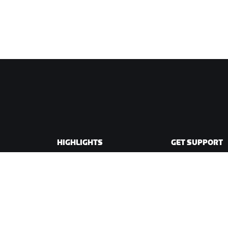
HIGHLIGHTS
GET SUPPORT
This Season on Zwift
Cycling Support
Zwift Racing
Running Support
Zwift Events
Account & Order
How-To Videos
Forums
System Status