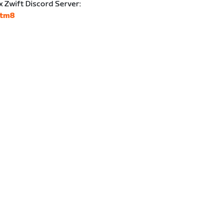
x Zwift Discord Server:
mtm8