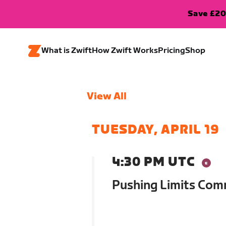
Save £20
What is Zwift
How Zwift Works
Pricing
Shop
View All
TUESDAY, APRIL 19
4:30 PM UTC
Pushing Limits Com