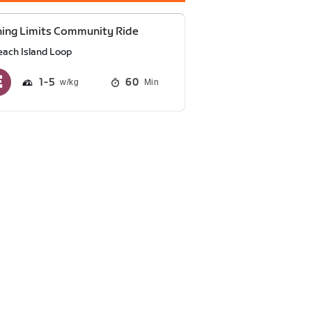
ing Limits Community Ride
each Island Loop
1
5
60
Min