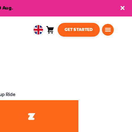
9 Aug.
GET STARTED
Cart
0
United
items
Kingdom
English
up Ride