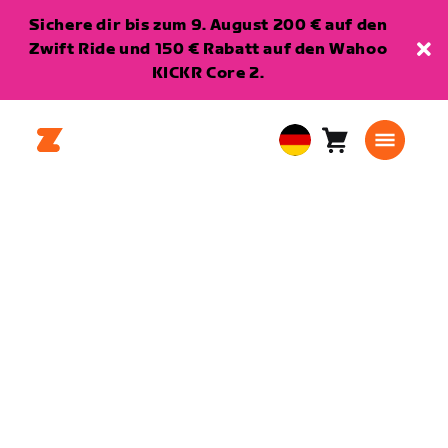
Sichere dir bis zum 9. August 200 € auf den
Zwift Ride und 150 € Rabatt auf den Wahoo
KICKR Core 2.
Warenkorb
0
European
Artikel
Union
Deutsch