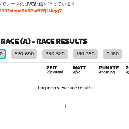
ネルでレースのLIVE配信を行っています。
4833?si=ucSh5PwB7fjHAqq7
RACE (A)
- RACE RESULTS
0
520-690
350-520
180-350
0-180
ZEIT
WATT
PUNKTE
2
Rückstand
W/kg
Änderung
W
Log in to view race results
1