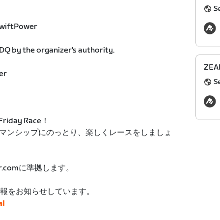
S
 ZwiftPower
Q by the organizer's authority.
ZEAL
er
S
iday Race！
マンシップにのっとり、楽しくレースをしましょ
r.comに準拠します。
ト情報をお知らせしています。
al