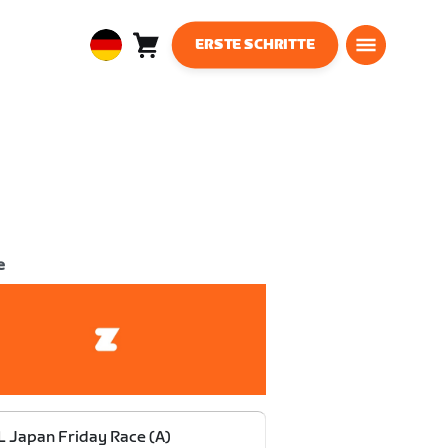
ERSTE SCHRITTE
Warenkorb
0
European
Artikel
Union
Deutsch
e
 Japan Friday Race (A)