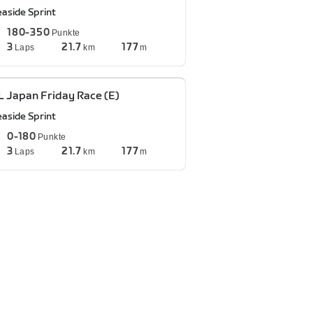
easide Sprint
180-350
Punkte
3
21.7
177
Laps
km
m
 Japan Friday Race (E)
easide Sprint
0-180
Punkte
3
21.7
177
Laps
km
m