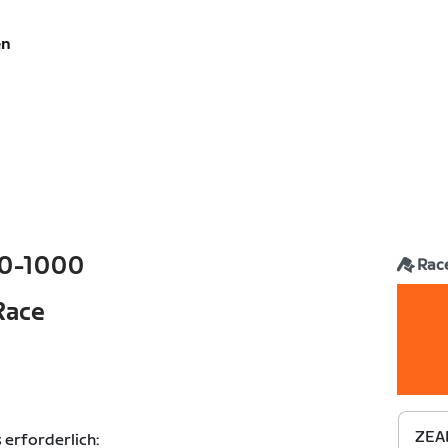
en
0-1000
Rac
Race
ZEAL
 erforderlich: