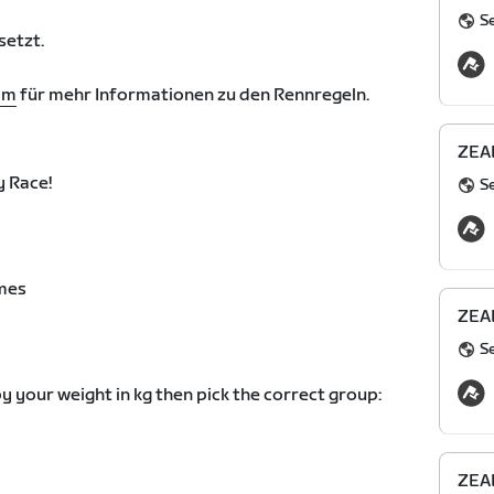
S
setzt.
om
für mehr Informationen zu den Rennregeln.
ZEAL
 Race!
S
mes
ZEAL
S
y your weight in kg then pick the correct group:
ZEAL