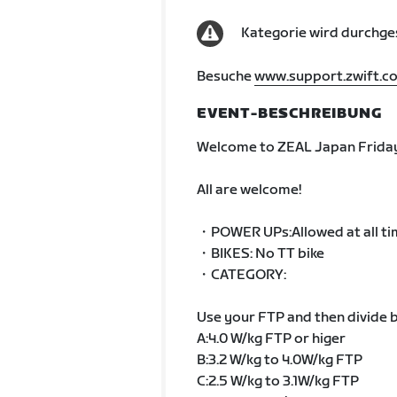
Kategorie wird durchge
Besuche
www.support.zwift.c
EVENT-BESCHREIBUNG
Welcome to ZEAL Japan Friday
All are welcome!
・POWER UPs:Allowed at all ti
・BIKES: No TT bike
・CATEGORY:
Use your FTP and then divide b
A:4.0 W/kg FTP or higer
B:3.2 W/kg to 4.0W/kg FTP
C:2.5 W/kg to 3.1W/kg FTP