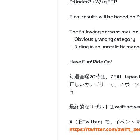
D:Under2.4 W/kg FTP
Final results will be based on
The following persons may be D
・Obviously wrong category
・Riding in an unrealistic mann
Have Fun! Ride On!
毎週金曜20時は、ZEAL Japan Fr
正しいカテゴリーで、スポーツ
う！
最終的なリザルトはzwiftpowe
X（旧Twitter）で、イベン
https://twitter.com/zwift_ze