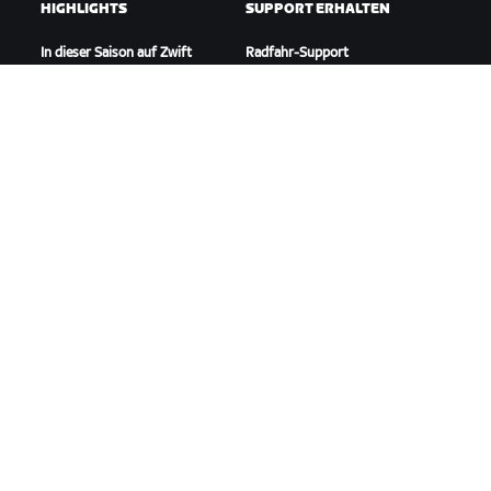
HIGHLIGHTS
SUPPORT ERHALTEN
In dieser Saison auf Zwift
Radfahr-Support
Zwift Racing
Lauf-Support
Zwift-Events
Account und Bestellungen
Anleitungsvideos
Foren
Systemstatus
Kontaktiere uns
ÜBER
Karriere
Kooperationsmöglichkeiten
Presseraum
Blog
Vielfalt, Inklusion und
soziale Auswirkung