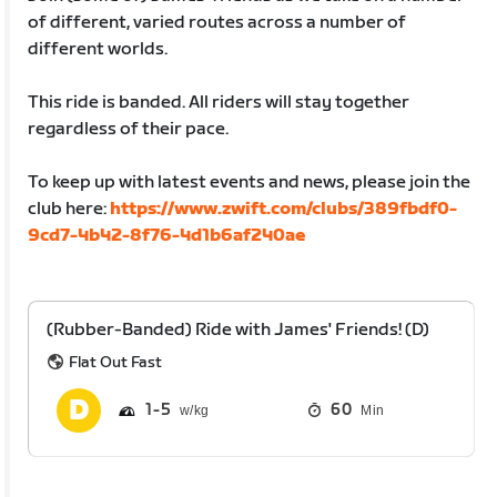
of different, varied routes across a number of
different worlds.
This ride is banded. All riders will stay together
regardless of their pace.
To keep up with latest events and news, please join the
club here:
https://www.zwift.com/clubs/389fbdf0-
9cd7-4b42-8f76-4d1b6af240ae
(Rubber-Banded) Ride with James' Friends! (D)
Flat Out Fast
1
5
60
Min