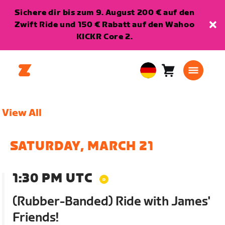
Sichere dir bis zum 9. August 200 € auf den
Zwift Ride und 150 € Rabatt auf den Wahoo
KICKR Core 2.
Warenkorb
0
European
Artikel
Union
Deutsch
View All
SATURDAY, MARCH 21
1:30 PM UTC
(Rubber-Banded) Ride with James'
Friends!