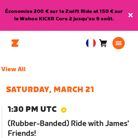
Économise 200 € sur le Zwift Ride et 150 € sur
le Wahoo KICKR Core 2 jusqu'au 9 août.
Panier
0
European
article
Union
Français
View All
SATURDAY, MARCH 21
1:30 PM UTC
(Rubber-Banded) Ride with James'
Friends!