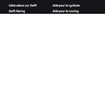
Cette saison sur Zwift
Aide pour le cyclisme
Zwift Racing
Aide pour le running
Événements Zwift
Compte et commandes
Vidéos tutos
Forums
État du système
Nous contacter
NOTRE ENTREPRISE
Carrières
Opportunités de
partenariat
Actualités
Blog
Inclusion, diversité et
impact social