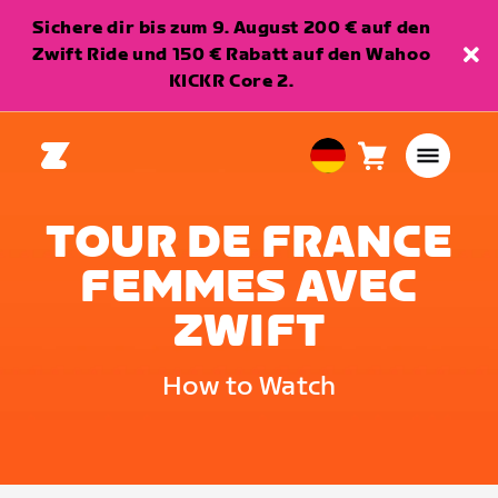
Sichere dir bis zum 9. August 200 € auf den
Zwift Ride und 150 € Rabatt auf den Wahoo
KICKR Core 2.
Warenkorb
0
European
Artikel
Union
Deutsch
TOUR DE FRANCE
FEMMES AVEC
ZWIFT
How to Watch