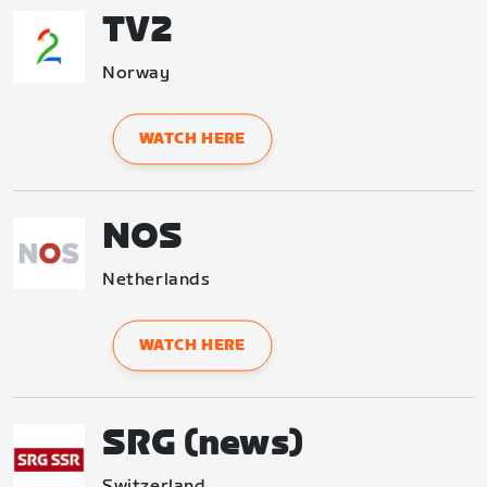
TV2
Norway
WATCH HERE
NOS
Netherlands
WATCH HERE
SRG (news)
Switzerland