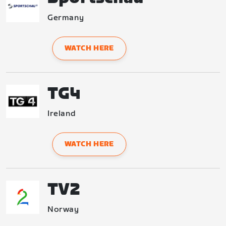
Germany
WATCH HERE
TG4
Ireland
WATCH HERE
TV2
Norway