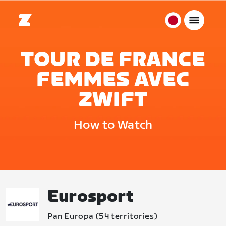
日
本
日
TOUR DE FRANCE
本
FEMMES AVEC
語
ZWIFT
How to Watch
Eurosport
Pan Europa (54 territories)