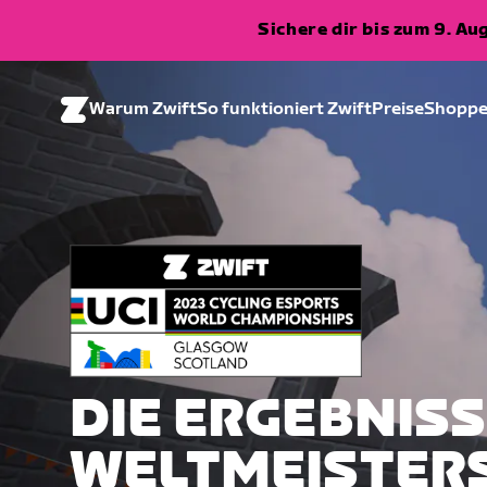
Sichere dir bis zum 9. A
Warum Zwift
So funktioniert Zwift
Preise
Shopp
DIE ERGEBNISS
WELTMEISTERS