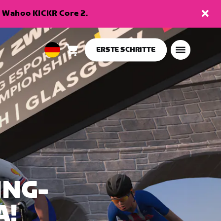
en Wahoo KICKR Core 2.
ERSTE SCHRITTE
Warenkorb
0
European
Artikel
Union
Deutsch
ING-
A!