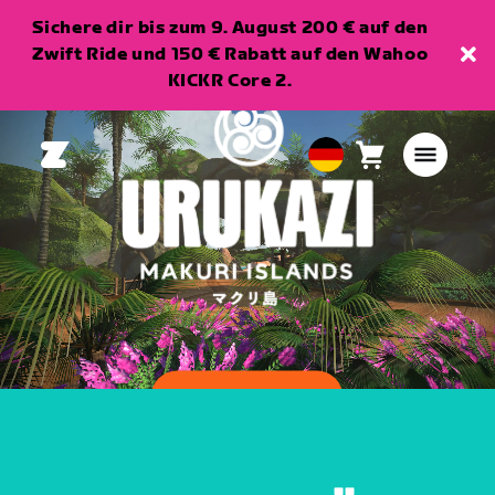
Sichere dir bis zum 9. August 200 € auf den
Zwift Ride und 150 € Rabatt auf den Wahoo
KICKR Core 2.
Warenkorb
0
European
Artikel
Union
Deutsch
VIDEO ANSEHEN