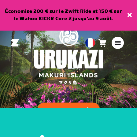
Économise 200 € sur le Zwift Ride et 150 € sur
le Wahoo KICKR Core 2 jusqu'au 9 août.
Panier
0
European
article
Union
Français
REGARDER LA VIDÉO