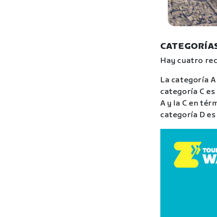
CATEGORÍAS
Hay cuatro rec
La categoría A
categoría C es
A y la C en tér
categoría D es