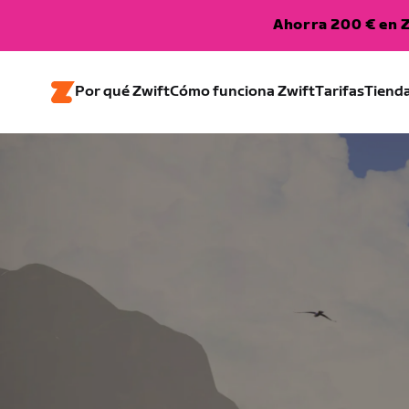
Ahorra 200 € en Z
Por qué Zwift
Cómo funciona Zwift
Tarifas
Tiend