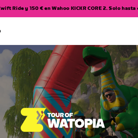
wift Ride y 150 € en Wahoo KICKR CORE 2. Solo hasta e
a