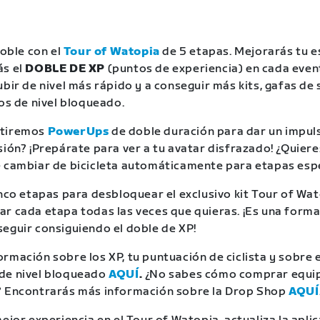
doble con el
Tour of Watopia
de 5 etapas. Mejorarás tu 
ás el
DOBLE DE XP
(puntos de experiencia) en cada event
bir de nivel más rápido y a conseguir más kits, gafas de 
los de nivel bloqueado.
rtiremos
PowerUps
de doble duración para dar un impuls
sión? ¡Prepárate para ver a tu avatar disfrazado! ¿Quier
 cambiar de bicicleta automáticamente para etapas esp
inco etapas para desbloquear el exclusivo kit Tour of Wa
r cada etapa todas las veces que quieras. ¡Es una form
eguir consiguiendo el doble de XP!
rmación sobre los XP, tu puntuación de ciclista y sobre e
de nivel bloqueado
AQUÍ
.
¿No sabes cómo comprar equi
? Encontrarás más información sobre la Drop Shop
AQUÍ