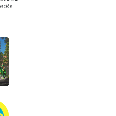
ación a la
mación