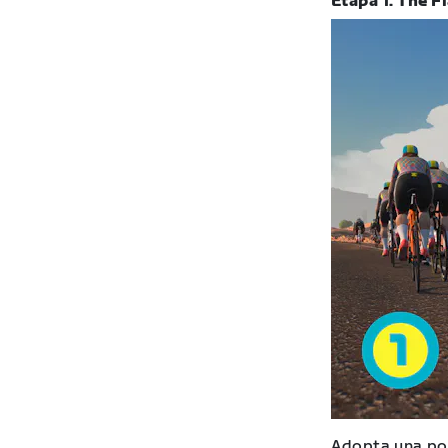
Etapa 1: The F
Adopta una po