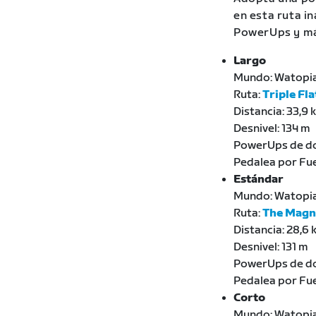
en esta ruta in
PowerUps y má
Largo
Mundo: Watopi
Ruta:
Triple Fl
Distancia: 33,9 
Desnivel: 134 m
PowerUps de do
Pedalea por Fue
Estándar
Mundo: Watopi
Ruta:
The Magni
Distancia: 28,6
Desnivel: 131 m
PowerUps de do
Pedalea por Fue
Corto
Mundo: Watopi