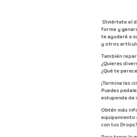
Diviértete el 
forma y ganar
te ayudará a su
y otros artícu
También repa
¿Quieres diver
¿Qué te parece
¡Termina las c
Puedes pedalea
estupenda de s
Obtén más info
equipamiento 
con tus Drops