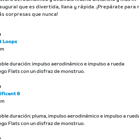
augural que es divertida, llana y rápida. ¡Prepárate para
s sorpresas que nunca!
a
at Loops
km
ble duración: impulso aerodinámico e impulso a rueda
go Flats con un disfraz de monstruo.
a
ficent 8
 km
ble duración: pluma, impulso aerodinámico e impulso a rued
go Flats con un disfraz de monstruo.
a