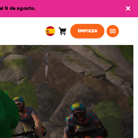
l 9 de agosto.
EMPIEZA
Carro
0
European
artículos
Union
Español