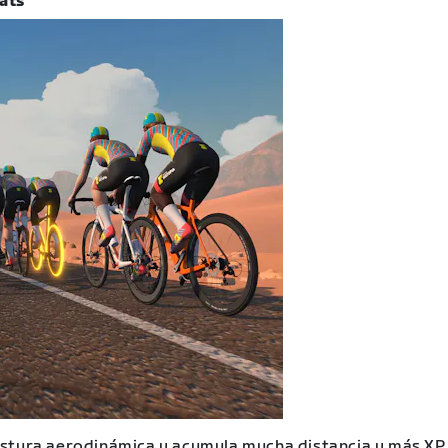
lats
stura aerodinámica y acumula mucha distancia y más XP