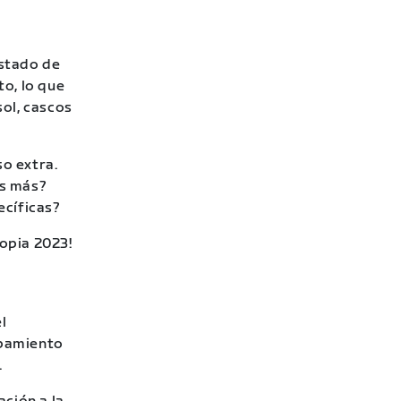
estado de
o, lo que
sol, cascos
o extra.
es más?
ecíficas?
topia 2023!
a
l
pamiento
.