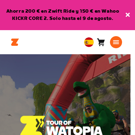
Ahorra 200 € en Zwift Ride y 150 € en Wahoo
KICKR CORE 2. Solo hasta el 9 de agosto.
Carro
0
European
artículos
Union
Español