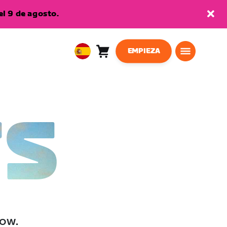
l 9 de agosto.
EMPIEZA
Carro
0
European
artículos
Union
Español
TS
low.