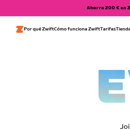
Ahorra 200 € en Z
Por qué Zwift
Cómo funciona Zwift
Tarifas
Tiend
E
Joi