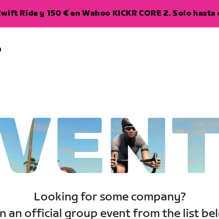
wift Ride y 150 € en Wahoo KICKR CORE 2. Solo hasta e
a
VEN
Looking for some company?
n an official group event from the list be