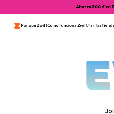
Ahorra 200 € en Z
Por qué Zwift
Cómo funciona Zwift
Tarifas
Tiend
E
Joi