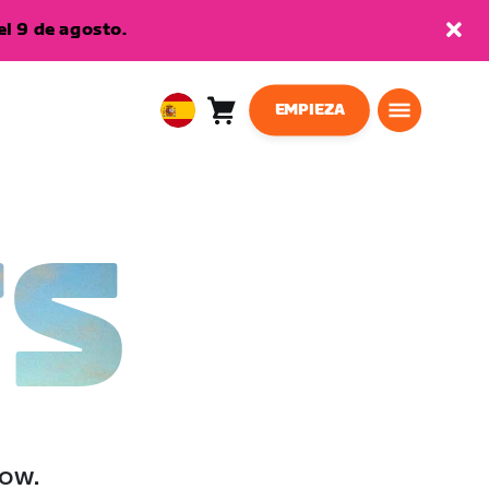
l 9 de agosto.
EMPIEZA
Carro
0
European
artículos
Union
Español
TS
low.