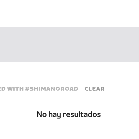
D WITH #
SHIMANOROAD
CLEAR
No hay resultados