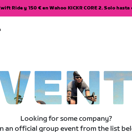
wift Ride y 150 € en Wahoo KICKR CORE 2. Solo hasta e
a
VEN
Looking for some company?
n an official group event from the list be