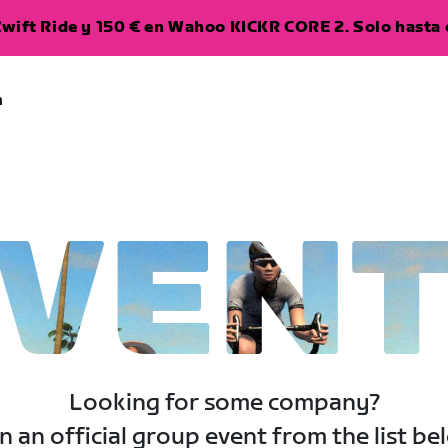
wift Ride y 150 € en Wahoo KICKR CORE 2. Solo hasta e
a
VEN
Looking for some company?
n an official group event from the list be