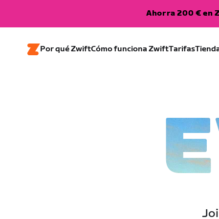
Ahorra 200 € en Z
Por qué Zwift
Cómo funciona Zwift
Tarifas
Tiend
E
Joi