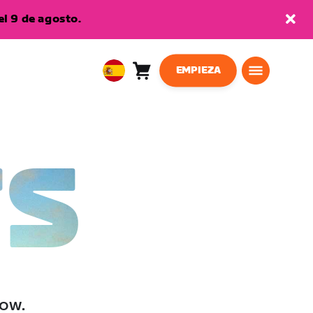
l 9 de agosto.
EMPIEZA
Carro
0
European
artículos
Union
Español
TS
low.