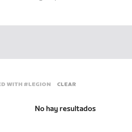
D WITH #
LEGION
CLEAR
No hay resultados