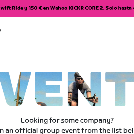
wift Ride y 150 € en Wahoo KICKR CORE 2. Solo hasta e
a
VEN
Looking for some company?
n an official group event from the list be