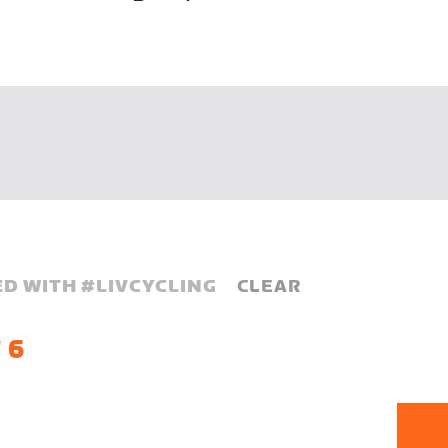
D WITH #
LIVCYCLING
CLEAR
 6