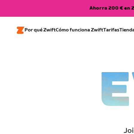
Ahorra 200 € en Z
Por qué Zwift
Cómo funciona Zwift
Tarifas
Tiend
E
Joi