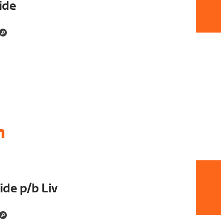
Ride
1
de p/b Liv