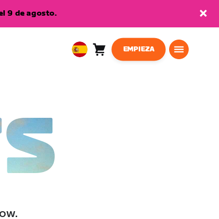
l 9 de agosto.
EMPIEZA
Carro
0
European
artículos
Union
Español
TS
low.