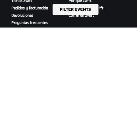
Tienda Zwift
Por qué Zwift
Pedidos y facturación
Cómo funciona Zwift
FILTER EVENTS
Devoluciones
Correr en Zwift
Preguntas frecuentes
DESTACADO
AYUDA
Esta temporada en Zwift
Ayuda para ciclismo
Competición en Zwift
Ayuda para running
Eventos de Zwift
Cuenta y pedidos
Videotutoriales
Foros
Estado del sistema
Contáctanos
NOSOTROS
Trabaja con nosotros