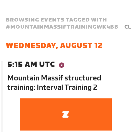
BROWSING EVENTS TAGGED WITH
#
MOUNTAINMASSIFTRAININGWK4BB
CL
WEDNESDAY, AUGUST 12
5:15 AM UTC
Mountain Massif structured
training: Interval Training 2