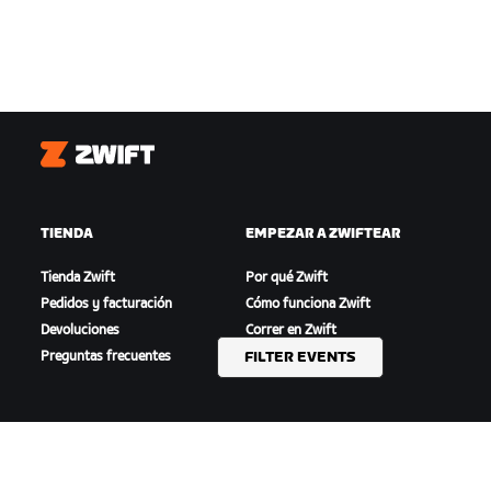
Zwift
TIENDA
EMPEZAR A ZWIFTEAR
Tienda Zwift
Por qué Zwift
Pedidos y facturación
Cómo funciona Zwift
Devoluciones
Correr en Zwift
FILTER EVENTS
Preguntas frecuentes
DESTACADO
AYUDA
Esta temporada en Zwift
Ayuda para ciclismo