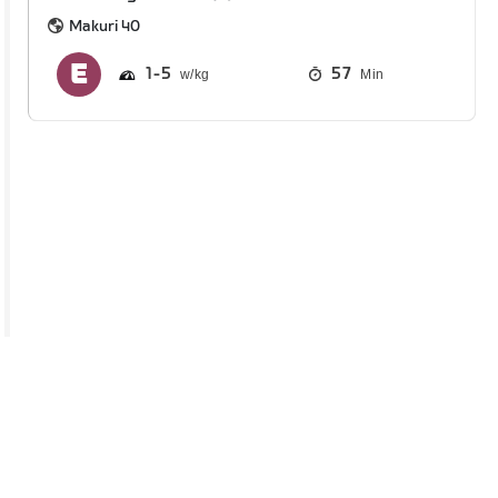
Makuri 40
1
5
57
Min