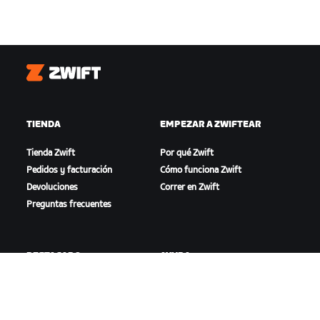
Zwift
TIENDA
EMPEZAR A ZWIFTEAR
Tienda Zwift
Por qué Zwift
Pedidos y facturación
Cómo funciona Zwift
Devoluciones
Correr en Zwift
Preguntas frecuentes
DESTACADO
AYUDA
Esta temporada en Zwift
Ayuda para ciclismo
Competición en Zwift
Ayuda para running
Eventos de Zwift
Cuenta y pedidos