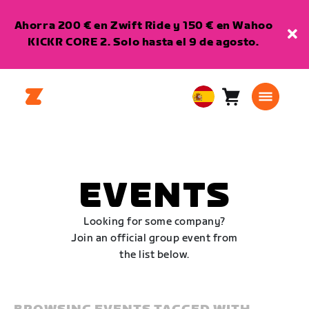
Ahorra 200 € en Zwift Ride y 150 € en Wahoo
KICKR CORE 2. Solo hasta el 9 de agosto.
Carro
0
European
artículos
Union
Español
EVENTS
Looking for some company?
Join an official group event from
the list below.