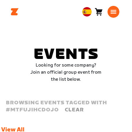
Carro
0
European
artículos
Union
Español
EVENTS
Looking for some company?
Join an official group event from
the list below.
BROWSING EVENTS TAGGED WITH
#
MTFUJIHCDOJO
CLEAR
View All