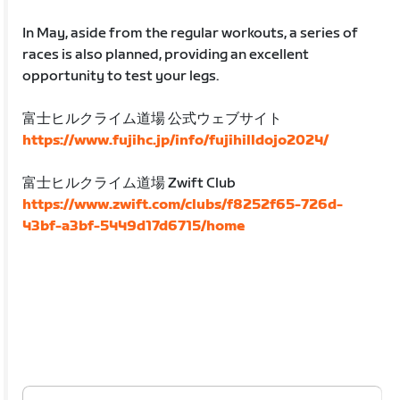
In May, aside from the regular workouts, a series of
races is also planned, providing an excellent
opportunity to test your legs.
富士ヒルクライム道場 公式ウェブサイト
https://www.fujihc.jp/info/fujihilldojo2024/
富士ヒルクライム道場 Zwift Club
https://www.zwift.com/clubs/f8252f65-726d-
43bf-a3bf-5449d17d6715/home