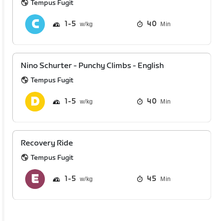
Tempus Fugit
1
5
40
Min
Nino Schurter - Punchy Climbs - English
Tempus Fugit
1
5
40
Min
Recovery Ride
Tempus Fugit
1
5
45
Min