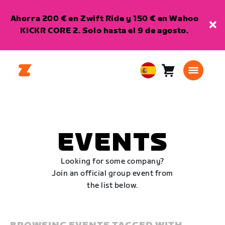
Ahorra 200 € en Zwift Ride y 150 € en Wahoo
KICKR CORE 2. Solo hasta el 9 de agosto.
Carro
0
European
artículos
Union
Español
EVENTS
Looking for some company?
Join an official group event from
the list below.