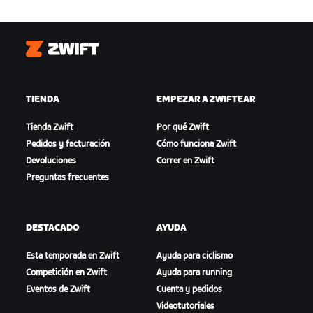
Zwift
TIENDA
EMPEZAR A ZWIFTEAR
Tienda Zwift
Por qué Zwift
Pedidos y facturación
Cómo funciona Zwift
Devoluciones
Correr en Zwift
Preguntas frecuentes
DESTACADO
AYUDA
Esta temporada en Zwift
Ayuda para ciclismo
Competición en Zwift
Ayuda para running
Eventos de Zwift
Cuenta y pedidos
Videotutoriales