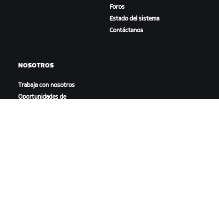
Foros
Estado del sistema
Contáctanos
NOSOTROS
Trabaja con nosotros
Oportunidades de
asociación
Sala de prensa
Blog
Diversidad, inclusión e
impacto social
DESCARGAR ZWIFT