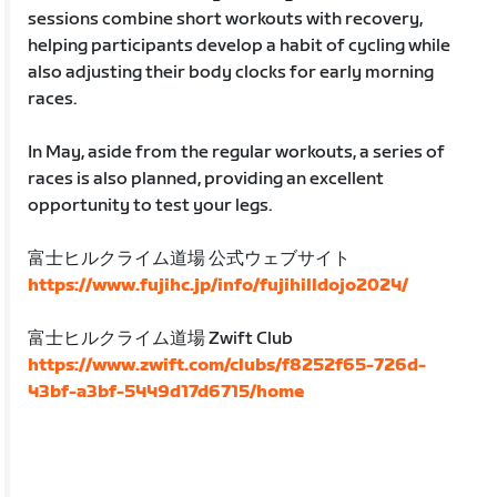
sessions combine short workouts with recovery,
helping participants develop a habit of cycling while
also adjusting their body clocks for early morning
races.
In May, aside from the regular workouts, a series of
races is also planned, providing an excellent
opportunity to test your legs.
富士ヒルクライム道場 公式ウェブサイト
https://www.fujihc.jp/info/fujihilldojo2024/
富士ヒルクライム道場 Zwift Club
https://www.zwift.com/clubs/f8252f65-726d-
43bf-a3bf-5449d17d6715/home