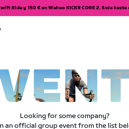
wift Ride y 150 € en Wahoo KICKR CORE 2. Solo hasta e
a
VEN
Looking for some company?
n an official group event from the list be