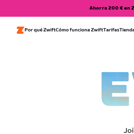
Ahorra 200 € en Z
Por qué Zwift
Cómo funciona Zwift
Tarifas
Tiend
E
Joi