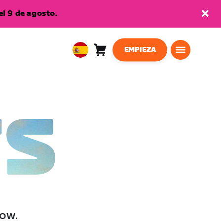
l 9 de agosto.
EMPIEZA
Carro
0
European
artículos
Union
Español
TS
low.