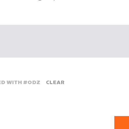
D WITH #
ODZ
CLEAR