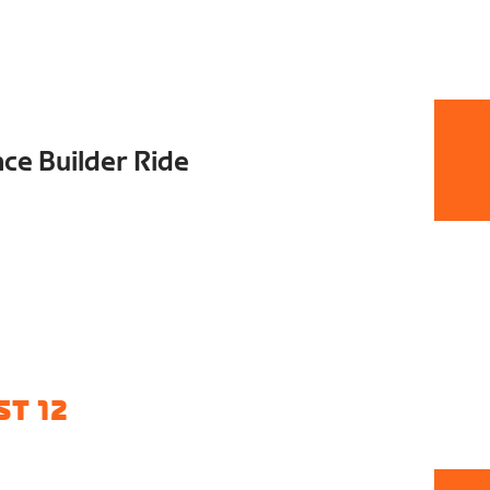
e Builder Ride
T 12