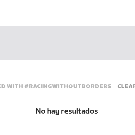
D WITH #
RACINGWITHOUTBORDERS
CLEA
No hay resultados