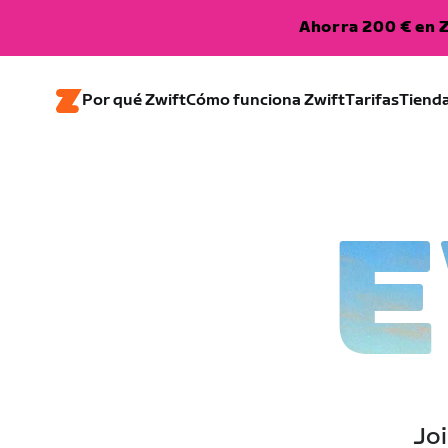
Ahorra 200 € en Z
Por qué Zwift
Cómo funciona Zwift
Tarifas
Tiend
E
Joi