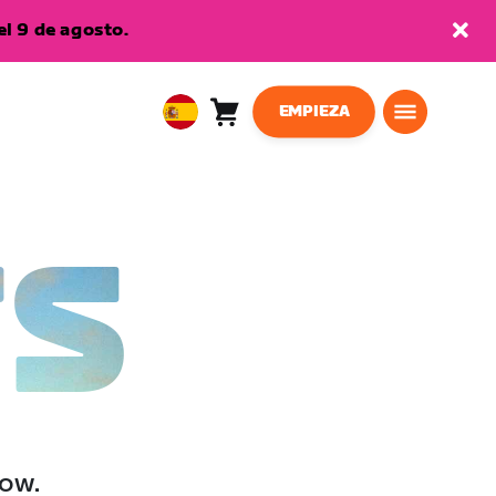
l 9 de agosto.
EMPIEZA
Carro
0
European
artículos
Union
Español
TS
low.