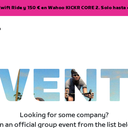
wift Ride y 150 € en Wahoo KICKR CORE 2. Solo hasta e
a
VEN
Looking for some company?
n an official group event from the list be