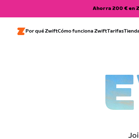
Ahorra 200 € en Z
Por qué Zwift
Cómo funciona Zwift
Tarifas
Tiend
E
Joi