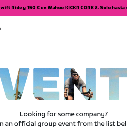
wift Ride y 150 € en Wahoo KICKR CORE 2. Solo hasta e
a
VEN
Looking for some company?
n an official group event from the list be