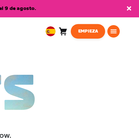
l 9 de agosto.
EMPIEZA
Carro
0
European
artículos
Union
Español
TS
low.