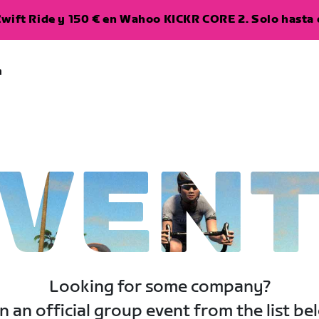
wift Ride y 150 € en Wahoo KICKR CORE 2. Solo hasta e
a
VEN
Looking for some company?
n an official group event from the list be