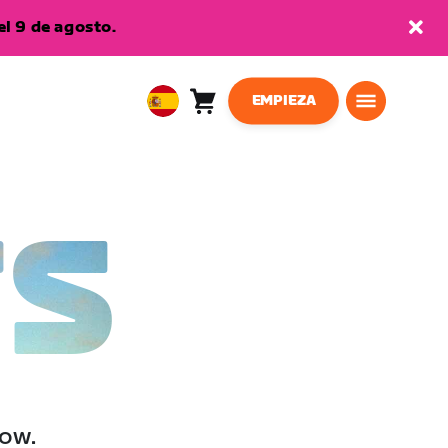
l 9 de agosto.
EMPIEZA
Carro
0
European
artículos
Union
Español
TS
low.