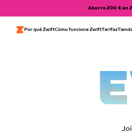
Ahorra 200 € en Z
Por qué Zwift
Cómo funciona Zwift
Tarifas
Tiend
E
Joi