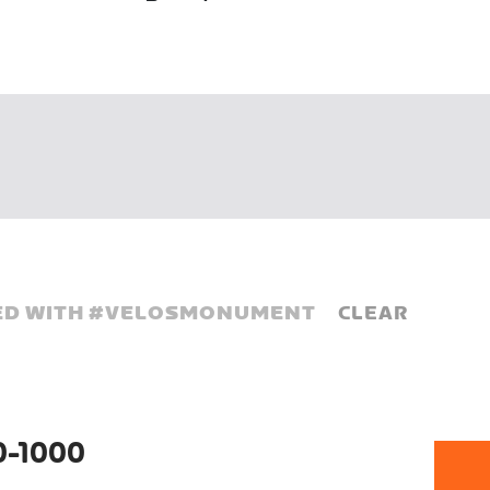
D WITH #
VELOSMONUMENT
CLEAR
0-1000