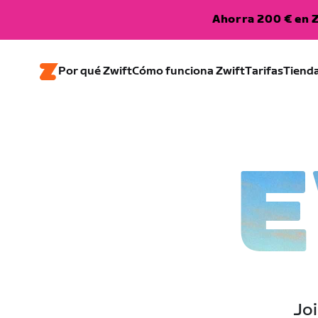
Ahorra 200 € en Z
Por qué Zwift
Cómo funciona Zwift
Tarifas
Tiend
E
Joi