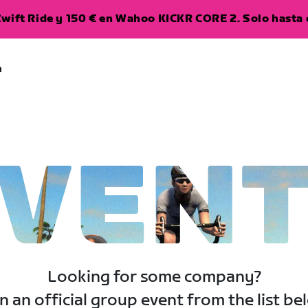
wift Ride y 150 € en Wahoo KICKR CORE 2. Solo hasta e
a
VEN
Looking for some company?
n an official group event from the list be