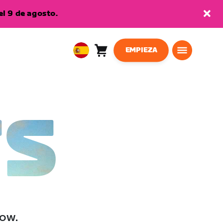
l 9 de agosto.
EMPIEZA
Carro
0
European
artículos
Union
Español
TS
low.